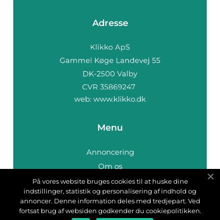
Adresse
web:
www.klikko.dk
Menu
Annoncering
Om os
Cookies
På vores website bruges cookies til at huske dine
indstillinger, statistik og personalisering af indhold og
Kontakt os
annoncer. Denne information deles med tredjepart. Ved
Sitemap
fortsat brug af websiden godkender du cookiepolitikken.