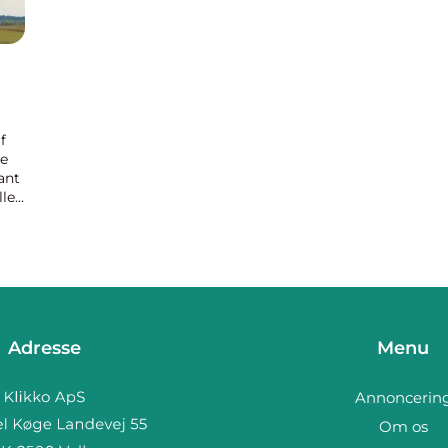
f
de
ant
lle
.
Adresse
Menu
Annoncerin
Om os