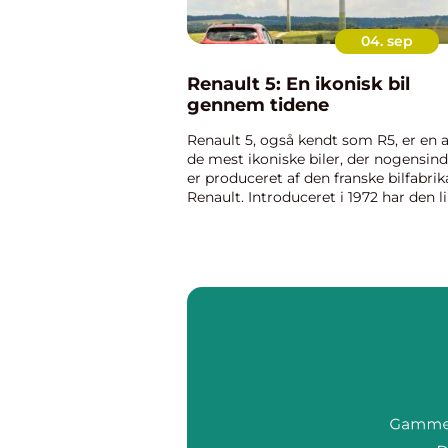
04. sep
Renault 5: En ikonisk bil
gennem tidene
Renault 5, også kendt som R5, er en a
de mest ikoniske biler, der nogensin
er produceret af den franske bilfabrik
Renault. Introduceret i 1972 har den li
hatchback opnået en næsten
kultlignende status på grund af dens..