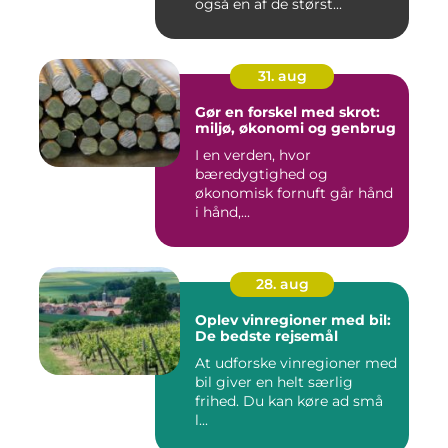
også en af de størst...
31. aug
Gør en forskel med skrot:
miljø, økonomi og genbrug
I en verden, hvor
bæredygtighed og
økonomisk fornuft går hånd
i hånd,...
28. aug
Oplev vinregioner med bil:
De bedste rejsemål
At udforske vinregioner med
bil giver en helt særlig
frihed. Du kan køre ad små
l...