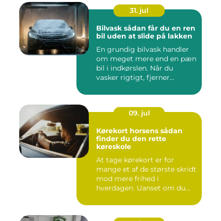
31. jul
Bilvask sådan får du en ren
bil uden at slide på lakken
En grundig bilvask handler
om meget mere end en pæn
bil i indkørslen. Når du
vasker rigtigt, fjerner...
09. jul
Kørekort horsens sådan
finder du den rette
køreskole
At tage kørekort er for
mange et af de største skridt
mod mere frihed i
hverdagen. Uanset om du
går ...