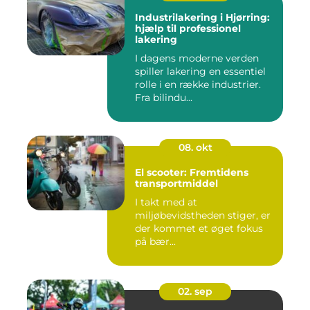
Industrilakering i Hjørring:
hjælp til professionel
lakering
I dagens moderne verden
spiller lakering en essentiel
rolle i en række industrier.
Fra bilindu...
08. okt
El scooter: Fremtidens
transportmiddel
I takt med at
miljøbevidstheden stiger, er
der kommet et øget fokus
på bær...
02. sep