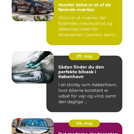
Hvorfor Volvo er et af de
førende mærker
Volvo er et mærke, der
forbindes med kvalitet og
sikkerhed inden for
bilverdenen. Gennem &arin...
07. maj
Sådan finder du den
perfekte bilvask i
København
I en storby som København,
hvor bilerne konstant er
udsat for vejr og vind, samt
den daglige ...
04. maj
Det moderne skadecenter: