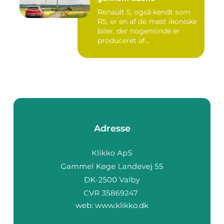
Renault 5, også kendt som
R5, er en af de mest ikoniske
biler, der nogensinde er
produceret af...
Adresse
web:
www.klikko.dk