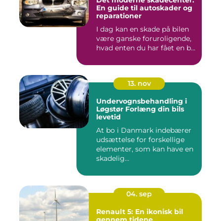
En guide til autoskader og
reparationer
I dag kan en skade på bilen
være ganske foruroligende,
hvad enten du har fået en b...
13. nov
Undervognsbehandling i
Løgstør Forlæng din bils
levetid
At bo i Danmark indebærer
udsættelse for forskellige
elementer, som kan have en
skadelig...
04. sep
Renault 5: En ikonisk bil
gennem tidene