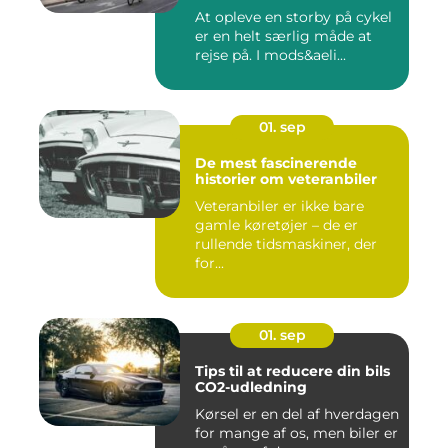
At opleve en storby på cykel
er en helt særlig måde at
rejse på. I mods&aeli...
01. sep
De mest fascinerende
historier om veteranbiler
Veteranbiler er ikke bare
gamle køretøjer – de er
rullende tidsmaskiner, der
for...
01. sep
Tips til at reducere din bils
CO2-udledning
Kørsel er en del af hverdagen
for mange af os, men biler er