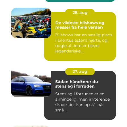
28. aug
De vildeste bilshows og
messer fra hele verden
Bilshows har en særlig plads
i bilentusiastens hjerte, og
nogle af dem er blevet
legendariske ...
27. aug
Sådan håndterer du
stenslag i forruden
Stenslag i forruden er en
almindelig, men irriterende
skade, der kan opstå, når
små...