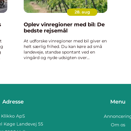
28. aug
s
Oplev vinregioner med bil: De
bedste rejsemål
t
At udforske vinregioner med bil giver en
ng
helt særlig frihed. Du kan køre ad små
g
landeveje, standse spontant ved en
vingård og nyde udsigten over
er
vinmarker, der strækker sig så langt øjet
rækker. Med b...
Adresse
Menu
Annoncerin
Om os