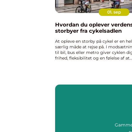
01. sep
Hvordan du oplever verden
storbyer fra cykelsadlen
At opleve en storby på cykel er en hel
særlig måde at rejse på. I modsætni
til bil, bus eller metro giver cyklen di
frihed, fleksibilitet og en følelse af at
være en del af byens puls. Du komm
tæ...