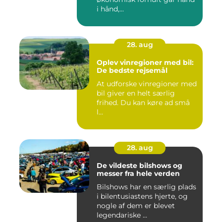
i hånd,...
28. aug
Oplev vinregioner med bil:
De bedste rejsemål
At udforske vinregioner med
bil giver en helt særlig
frihed. Du kan køre ad små
l...
28. aug
De vildeste bilshows og
messer fra hele verden
Bilshows har en særlig plads
i bilentusiastens hjerte, og
nogle af dem er blevet
legendariske ...