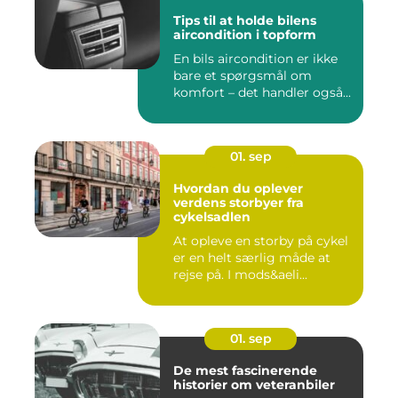
Tips til at holde bilens
aircondition i topform
En bils aircondition er ikke
bare et spørgsmål om
komfort – det handler også...
01. sep
Hvordan du oplever
verdens storbyer fra
cykelsadlen
At opleve en storby på cykel
er en helt særlig måde at
rejse på. I mods&aeli...
01. sep
De mest fascinerende
historier om veteranbiler