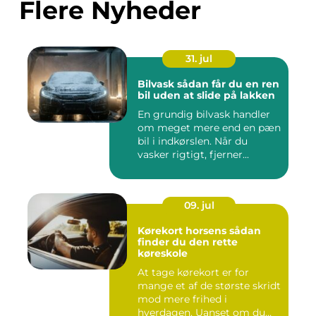
Flere Nyheder
31. jul
Bilvask sådan får du en ren
bil uden at slide på lakken
En grundig bilvask handler
om meget mere end en pæn
bil i indkørslen. Når du
vasker rigtigt, fjerner...
09. jul
Kørekort horsens sådan
finder du den rette
køreskole
At tage kørekort er for
mange et af de største skridt
mod mere frihed i
hverdagen. Uanset om du