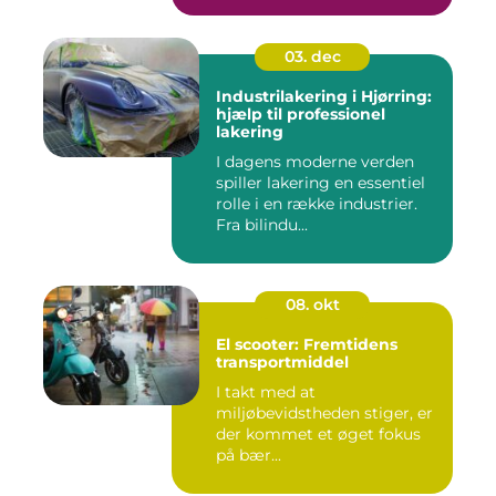
03. dec
Industrilakering i Hjørring:
hjælp til professionel
lakering
I dagens moderne verden
spiller lakering en essentiel
rolle i en række industrier.
Fra bilindu...
08. okt
El scooter: Fremtidens
transportmiddel
I takt med at
miljøbevidstheden stiger, er
der kommet et øget fokus
på bær...