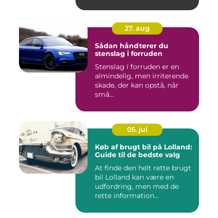
27. aug
Sådan håndterer du
stenslag i forruden
Stenslag i forruden er en
almindelig, men irriterende
skade, der kan opstå, når
små...
05. jul
Køb af brugt bil på Lolland:
Guide til de bedste valg
At finde den helt rette brugt
bil Lolland kan være en
udfordring, men med de
rette information...