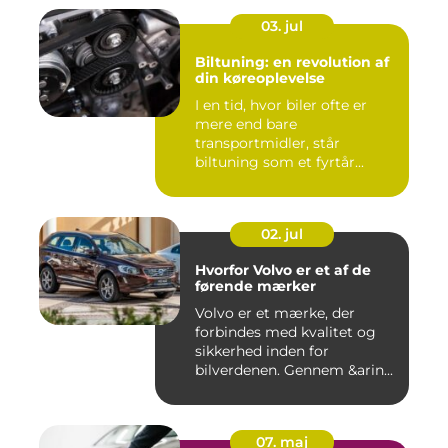
03. jul
Biltuning: en revolution af
din køreoplevelse
I en tid, hvor biler ofte er
mere end bare
transportmidler, står
biltuning som et fyrtår...
02. jul
Hvorfor Volvo er et af de
førende mærker
Volvo er et mærke, der
forbindes med kvalitet og
sikkerhed inden for
bilverdenen. Gennem &arin...
07. maj