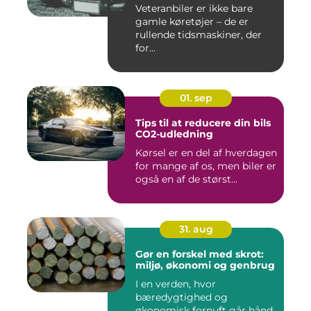
Veteranbiler er ikke bare
gamle køretøjer – de er
rullende tidsmaskiner, der
for...
01. sep
Tips til at reducere din bils
CO2-udledning
Kørsel er en del af hverdagen
for mange af os, men biler er
også en af de størst...
31. aug
Gør en forskel med skrot:
miljø, økonomi og genbrug
I en verden, hvor
bæredygtighed og
økonomisk fornuft går hånd