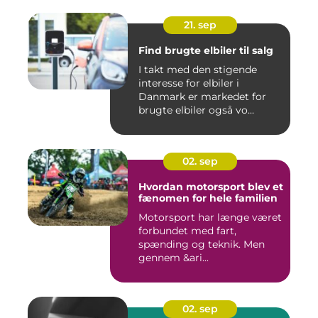
21. sep
Find brugte elbiler til salg
I takt med den stigende
interesse for elbiler i
Danmark er markedet for
brugte elbiler også vo...
02. sep
Hvordan motorsport blev et
fænomen for hele familien
Motorsport har længe været
forbundet med fart,
spænding og teknik. Men
gennem &ari...
02. sep