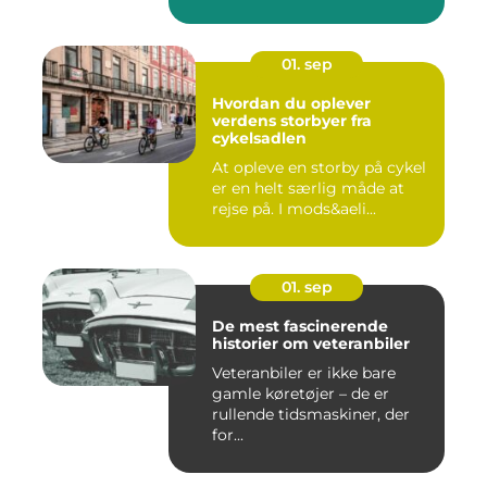
01. sep
Hvordan du oplever
verdens storbyer fra
cykelsadlen
At opleve en storby på cykel
er en helt særlig måde at
rejse på. I mods&aeli...
01. sep
De mest fascinerende
historier om veteranbiler
Veteranbiler er ikke bare
gamle køretøjer – de er
rullende tidsmaskiner, der
for...