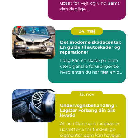
udsat for vejr og vind, samt
den daglige ...
04. maj
Det moderne skadecenter:
En guide til autoskader og
reparationer
I dag kan en skade på bilen
være ganske foruroligende,
hvad enten du har fået en b...
13. nov
Undervognsbehandling i
Løgstør Forlæng din bils
levetid
At bo i Danmark indebærer
udsættelse for forskellige
elementer, som kan have en