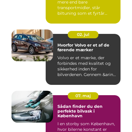
mere end bare
transportmidler, står
biltuning som et fyrtår...
02. jul
Hvorfor Volvo er et af de
førende mærker
Volvo er et mærke, der
forbindes med kvalitet og
sikkerhed inden for
bilverdenen. Gennem &arin...
07. maj
Sådan finder du den
perfekte bilvask i
København
I en storby som København,
hvor bilerne konstant er