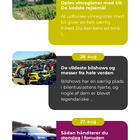
Oplev vinregioner med bil:
De bedste rejsemål
At udforske vinregioner med
bil giver en helt særlig
frihed. Du kan køre ad små
l...
28. aug
De vildeste bilshows og
messer fra hele verden
Bilshows har en særlig plads
i bilentusiastens hjerte, og
nogle af dem er blevet
legendariske ...
27. aug
Sådan håndterer du
stenslag i forruden