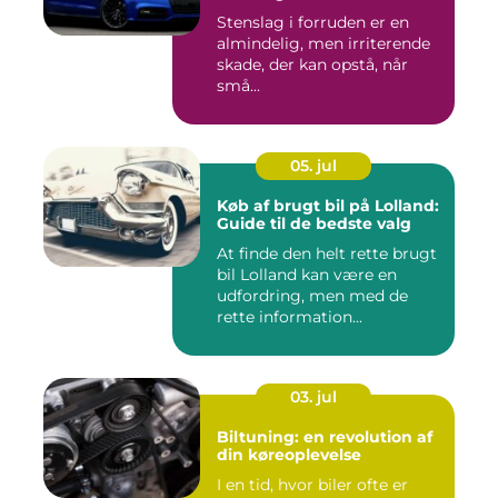
Stenslag i forruden er en
almindelig, men irriterende
skade, der kan opstå, når
små...
05. jul
Køb af brugt bil på Lolland:
Guide til de bedste valg
At finde den helt rette brugt
bil Lolland kan være en
udfordring, men med de
rette information...
03. jul
Biltuning: en revolution af
din køreoplevelse
I en tid, hvor biler ofte er