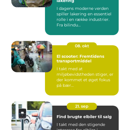
lakering
I dagens moderne verden
spiller lakering en essentiel
rolle i en række industrier.
Fra bilindu...
08. okt
El scooter: Fremtidens
transportmiddel
I takt med at
miljøbevidstheden stiger, er
der kommet et øget fokus
på bær...
21. sep
Find brugte elbiler til salg
I takt med den stigende