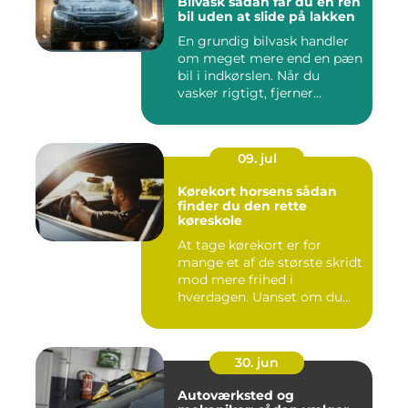
Bilvask sådan får du en ren
bil uden at slide på lakken
En grundig bilvask handler
om meget mere end en pæn
bil i indkørslen. Når du
vasker rigtigt, fjerner...
09. jul
Kørekort horsens sådan
finder du den rette
køreskole
At tage kørekort er for
mange et af de største skridt
mod mere frihed i
hverdagen. Uanset om du
går ...
30. jun
Autoværksted og