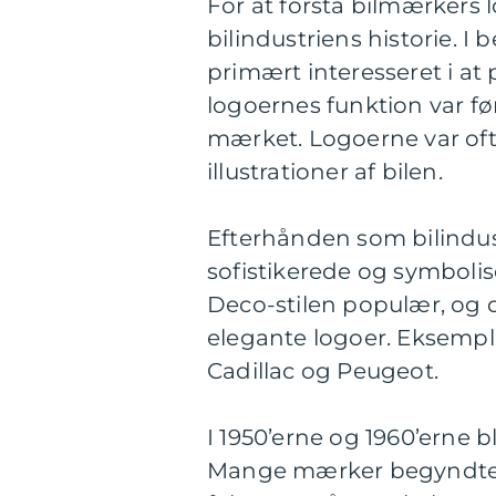
For at forstå bilmærkers l
bilindustriens historie. I
primært interesseret i at
logoernes funktion var f
mærket. Logoerne var oft
illustrationer af bilen.
Efterhånden som bilindus
sofistikerede og symbolis
Deco-stilen populær, og de
elegante logoer. Eksempl
Cadillac og Peugeot.
I 1950’erne og 1960’erne 
Mange mærker begyndte a