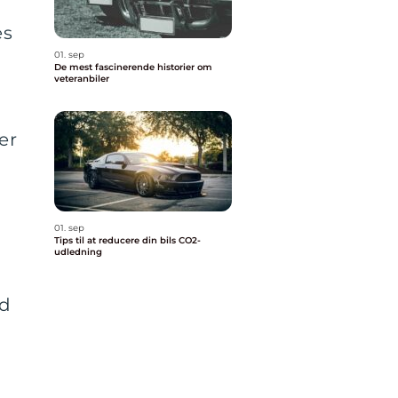
es
01. sep
De mest fascinerende historier om
veteranbiler
er
01. sep
Tips til at reducere din bils CO2-
udledning
ud