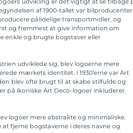
ogoers udvikling er det vigtigt at se tilbage 
 begyndelsen af 1900-tallet var bilproducenter
 producere pålidelige transportmidler, og
ørst og fremmest at give information om
e enkle og brugte bogstaver eller
trien udviklede sig, blev logoerne mere
erede mærkets identitet. I 1930’erne var Art
n blev ofte brugt til at skabe stilfulde og
er på ikoniske Art Deco-logoer inkluderer
blev logoer mere abstrakte og minimaliske.
t fjerne bogstaverne i deres navne og