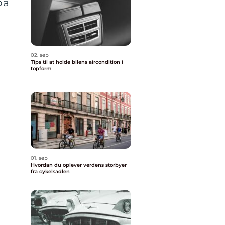
på
02. sep
Tips til at holde bilens aircondition i
topform
01. sep
Hvordan du oplever verdens storbyer
fra cykelsadlen