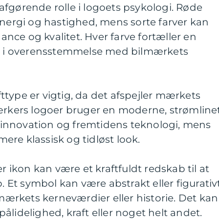
n afgørende rolle i logoets psykologi. Røde
energi og hastighed, mens sorte farver kan
ce og kvalitet. Hver farve fortæller en
re i overensstemmelse med bilmærkets
ifttype er vigtig, da det afspejler mærkets
mærkers logoer bruger en moderne, strømline
re innovation og fremtidens teknologi, mens
re klassisk og tidløst look.
er ikon kan være et kraftfuldt redskab til at
Et symbol kan være abstrakt eller figurativ
 mærkets kerneværdier eller historie. Det kan
ålidelighed, kraft eller noget helt andet.