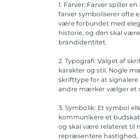
1. Farver: Farver spiller e
farver symboliserer ofte 
være forbundet med elegan
historie, og den skal væ
brandidentitet.
2. Typografi: Valget af skr
karakter og stil. Nogle 
skrifttype for at signale
andre mærker vælger et me
3. Symbolik: Et symbol ell
kommunikere et budskab. 
og skal være relateret til
repræsentere hastighed, p