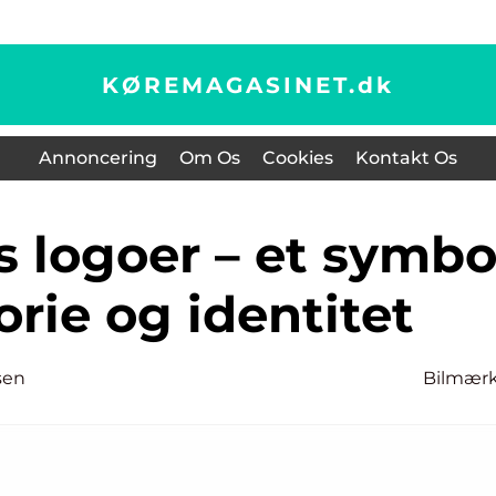
KØREMAGASINET.
dk
Annoncering
Om Os
Cookies
Kontakt Os
orie og identitet
sen
Bilmær