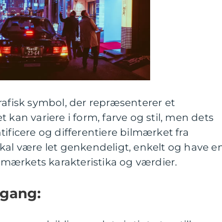
rafisk symbol, der repræsenterer et
 kan variere i form, farve og stil, men dets
ificere og differentiere bilmærket fra
kal være let genkendeligt, enkelt og have e
r mærkets karakteristika og værdier.
mgang: