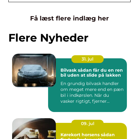
Få læst flere indlæg her
Flere Nyheder
31. jul
Bilvask sådan får du en ren
bil uden at slide på lakken
En grundig bilvask handler
om meget mere end en pæn
bil i indkørslen. Når du
vasker rigtigt, fjerner...
09. jul
Kørekort horsens sådan