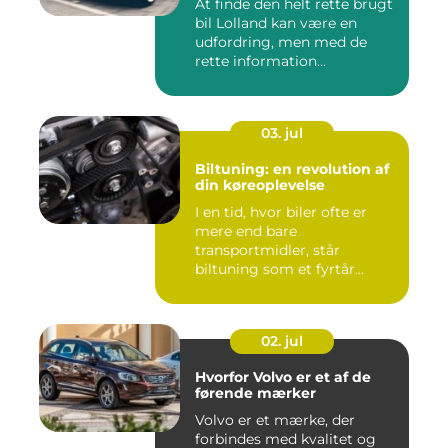
At finde den helt rette brugt
bil Lolland kan være en
udfordring, men med de
rette information...
03. jul
Biltuning: en revolution af
din køreoplevelse
I en tid, hvor biler ofte er
mere end bare
transportmidler, står
biltuning som et fyrtår...
02. jul
Hvorfor Volvo er et af de
førende mærker
Volvo er et mærke, der
forbindes med kvalitet og