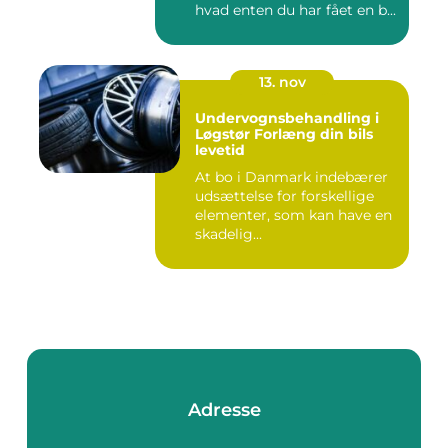
hvad enten du har fået en b...
13. nov
Undervognsbehandling i
Løgstør Forlæng din bils
levetid
At bo i Danmark indebærer
udsættelse for forskellige
elementer, som kan have en
skadelig...
Adresse