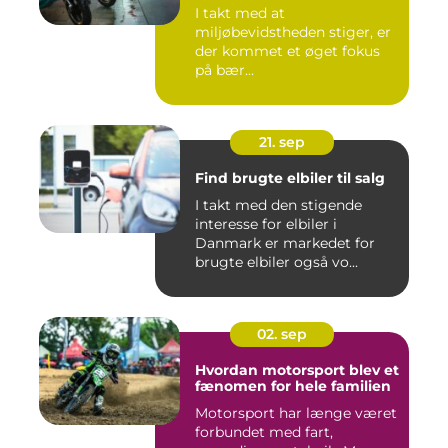
I takt med at
miljøbevidstheden stiger, er
der kommet et øget fokus
på bær...
21. sep
Find brugte elbiler til salg
I takt med den stigende
interesse for elbiler i
Danmark er markedet for
brugte elbiler også vo...
02. sep
Hvordan motorsport blev et
fænomen for hele familien
Motorsport har længe været
forbundet med fart,