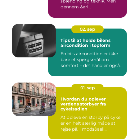
spænding og teknik. Men
gennem &ari...
02. sep
Tips til at holde bilens
aircondition i topform
En bils aircondition er ikke
bare et spørgsmål om
komfort – det handler også...
01. sep
Hvordan du oplever
verdens storbyer fra
cykelsadlen
At opleve en storby på cykel
er en helt særlig måde at
rejse på. I mods&aeli...