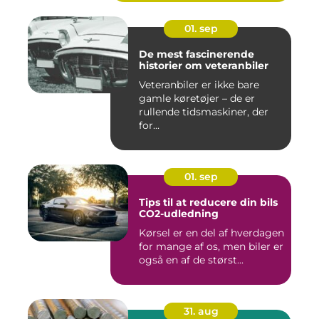
01. sep
De mest fascinerende
historier om veteranbiler
Veteranbiler er ikke bare
gamle køretøjer – de er
rullende tidsmaskiner, der
for...
01. sep
Tips til at reducere din bils
CO2-udledning
Kørsel er en del af hverdagen
for mange af os, men biler er
også en af de størst...
31. aug