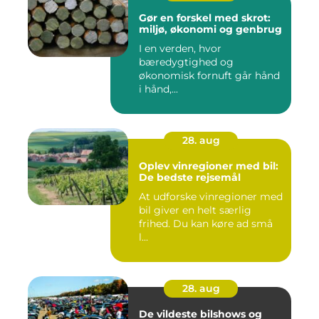
Gør en forskel med skrot:
miljø, økonomi og genbrug
I en verden, hvor
bæredygtighed og
økonomisk fornuft går hånd
i hånd,...
28. aug
Oplev vinregioner med bil:
De bedste rejsemål
At udforske vinregioner med
bil giver en helt særlig
frihed. Du kan køre ad små
l...
28. aug
De vildeste bilshows og