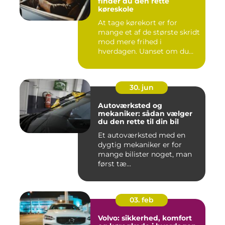
finder du den rette
køreskole
At tage kørekort er for
mange et af de største skridt
mod mere frihed i
hverdagen. Uanset om du
går ...
30. jun
Autoværksted og
mekaniker: sådan vælger
du den rette til din bil
Et autoværksted med en
dygtig mekaniker er for
mange bilister noget, man
først tæ...
03. feb
Volvo: sikkerhed, komfort