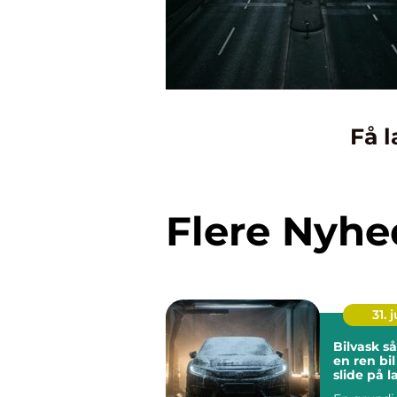
Få l
Flere Nyhe
31. j
Bilvask sådan får du
en ren bi
slide på 