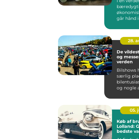
I en verde
bæredygt
økonomisk
går hånd i 
28. 
De vildes
og messer
verden
Bilshows 
særlig pla
bilentusia
og nogle 
blevet lege
05. j
Køb af br
Lolland: G
bedste va