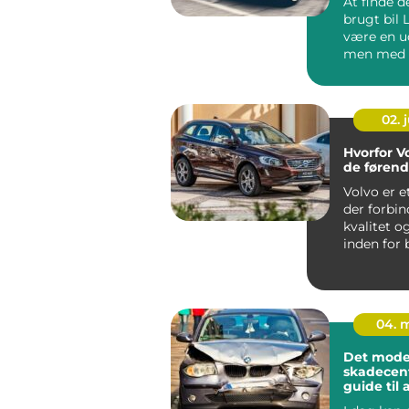
At finde d
brugt bil 
være en u
men med d
informatio
02. j
Hvorfor Vo
de føren
Volvo er 
der forbi
kvalitet o
inden for 
Gennem &a
04. 
Det mode
skadecent
guide til
og repara