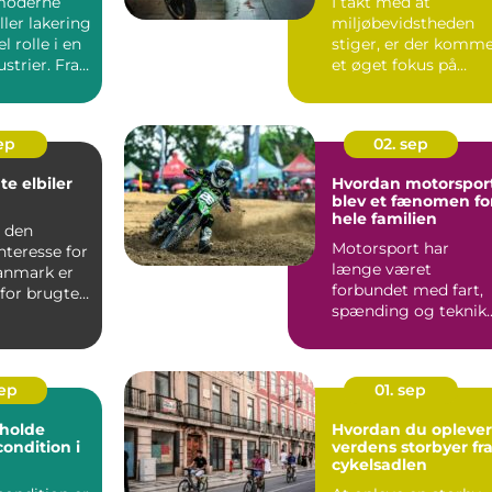
moderne
I takt med at
ller lakering
miljøbevidstheden
l rolle i en
stiger, er der komm
strier. Fra
et øget fokus på
bær...
sep
02. sep
te elbiler
Hvordan motorspor
blev et fænomen fo
hele familien
d den
Motorsport har
nteresse for
længe været
Danmark er
forbundet med fart,
for brugte
spænding og teknik.
å vo...
Men gennem &ari...
sep
01. sep
t holde
Hvordan du oplever
condition i
verdens storbyer fr
cykelsadlen