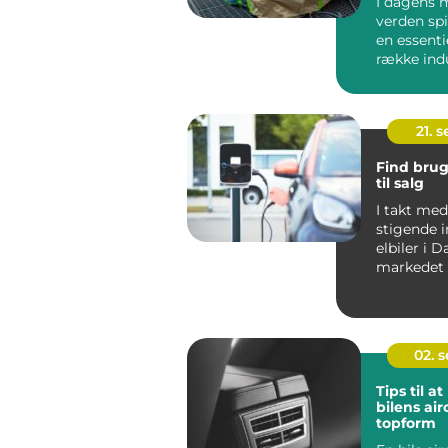
I dagens 
verden spi
en essentie
række indu
bilindu...
21. 
Find brug
til salg
I takt me
stigende i
elbiler i 
markedet 
elbiler ogs
02. 
Tips til a
bilens air
topform