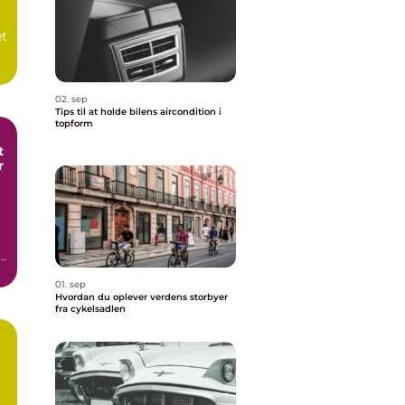
et
02. sep
Tips til at holde bilens aircondition i
topform
t
r
01. sep
Hvordan du oplever verdens storbyer
fra cykelsadlen
a