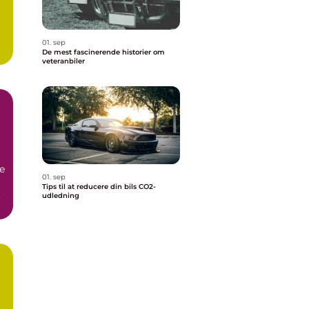
01. sep
De mest fascinerende historier om
veteranbiler
e
01. sep
Tips til at reducere din bils CO2-
.
udledning