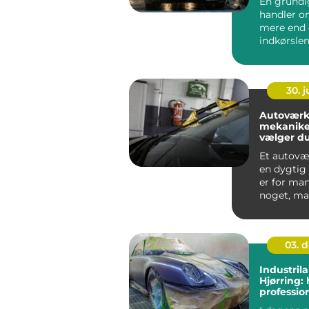
En grundi
handler 
mere end 
indkørslen
vasker rigt
fjerner...
30. 
Autoværk
mekanike
vælger du
til din bil
Et autov
en dygtig
er for man
noget, man
03. 
Industrila
Hjørring: 
professio