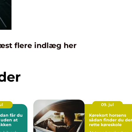
æst flere indlæg her
der
ul
09. jul
Kørekort horsens
l uden at
sådan finder du de
lakken
rette køreskole