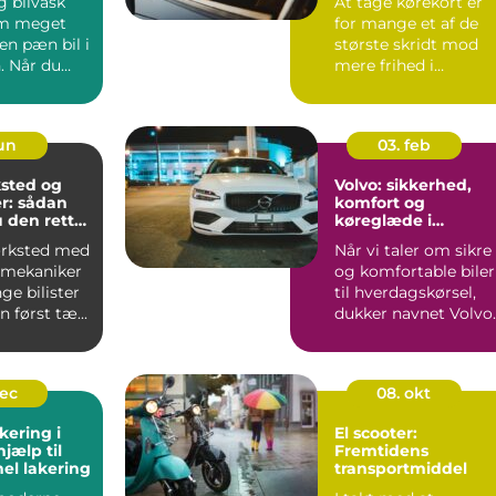
g bilvask
At tage kørekort er
om meget
for mange et af de
en pæn bil i
største skridt mod
. Når du
mere frihed i
igt,
hverdagen. Uanset
om du går ...
jun
03. feb
sted og
Volvo: sikkerhed,
r: sådan
komfort og
 den rette
køreglæde i
hverdagen
ærksted med
Når vi taler om sikre
 mekaniker
og komfortable biler
ge bilister
til hverdagskørsel,
 først tæ...
dukker navnet Volvo
hurt...
dec
08. okt
kering i
El scooter:
hjælp til
Fremtidens
nel lakering
transportmiddel