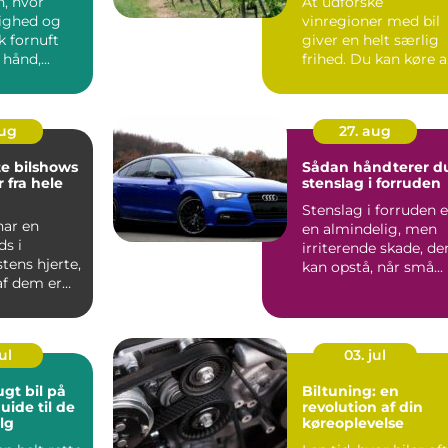
n, hvor
At udforske
ighed og
vinregioner med bil
 fornuft
giver en helt særlig
hånd,...
frihed. Du kan køre 
små l...
aug
27. aug
te bilshows
Sådan håndterer d
 fra hele
stenslag i forruden
Stenslag i forruden e
har en
en almindelig, men
ds i
irriterende skade, de
stens hjerte,
kan opstå, når små...
af dem er
ndariske ...
ul
03. jul
ugt bil på
Biltuning: en
uide til de
revolution af din
lg
køreoplevelse