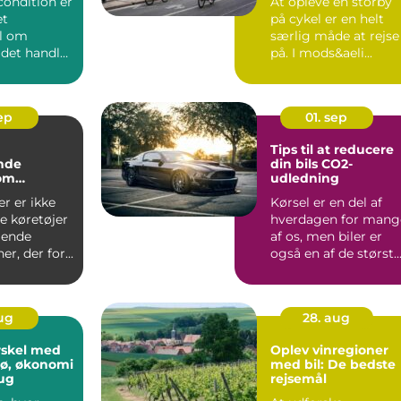
rcondition er
At opleve en storby
et
på cykel er en helt
l om
særlig måde at rejse
 det handler
på. I mods&aeli...
sep
01. sep
Tips til at reducere
nde
din bils CO2-
 om
udledning
ler
er er ikke
Kørsel er en del af
e køretøjer
hverdagen for mang
llende
af os, men biler er
r, der for...
også en af de størst..
aug
28. aug
rskel med
Oplev vinregioner
ljø, økonomi
med bil: De bedste
ug
rejsemål