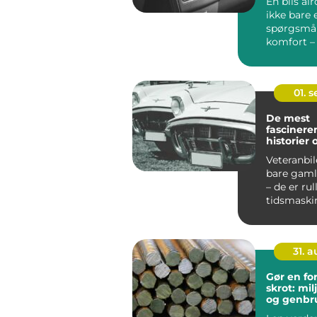
En bils ai
ikke bare 
spørgsmå
komfort –
også...
01. 
De mest
fascinere
historier
veteranbi
Veteranbil
bare gaml
– de er ru
tidsmaskine
31. 
Gør en fo
skrot: mi
og genbr