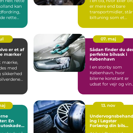
en helt rette
I en tid, hvor biler of
Lolland kan
er mere end bare
dfordring,
transportmidler, står
e rette
biltuning som et
n...
fyrtår...
ul
07. maj
lvo er et af
Sådan finder du de
de mærker
perfekte bilvask i
København
et mærke,
I en storby som
ndes med
København, hvor
g sikkerhed
bilerne konstant er
bilverdenen.
udsat for vejr og vin
rin...
samt den daglige ...
maj
13. nov
rne
Undervognsbehand
er: En
ing i Løgstør
 autoskader
Forlæng din bils
tioner
levetid