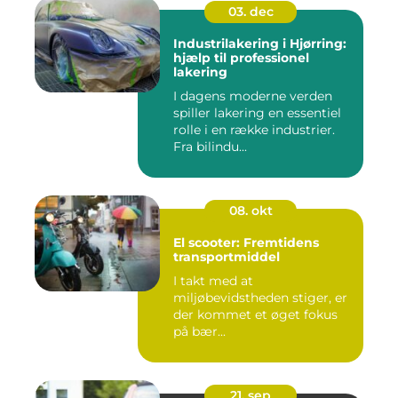
03. dec
Industrilakering i Hjørring:
hjælp til professionel
lakering
I dagens moderne verden
spiller lakering en essentiel
rolle i en række industrier.
Fra bilindu...
08. okt
El scooter: Fremtidens
transportmiddel
I takt med at
miljøbevidstheden stiger, er
der kommet et øget fokus
på bær...
21. sep