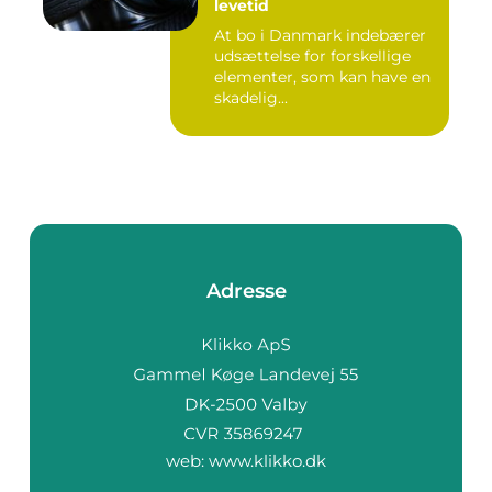
levetid
At bo i Danmark indebærer
udsættelse for forskellige
elementer, som kan have en
skadelig...
Adresse
web:
www.klikko.dk