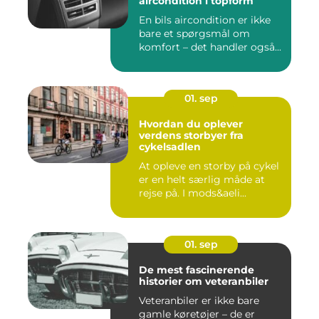
aircondition i topform
En bils aircondition er ikke
bare et spørgsmål om
komfort – det handler også...
01. sep
Hvordan du oplever
verdens storbyer fra
cykelsadlen
At opleve en storby på cykel
er en helt særlig måde at
rejse på. I mods&aeli...
01. sep
De mest fascinerende
historier om veteranbiler
Veteranbiler er ikke bare
gamle køretøjer – de er