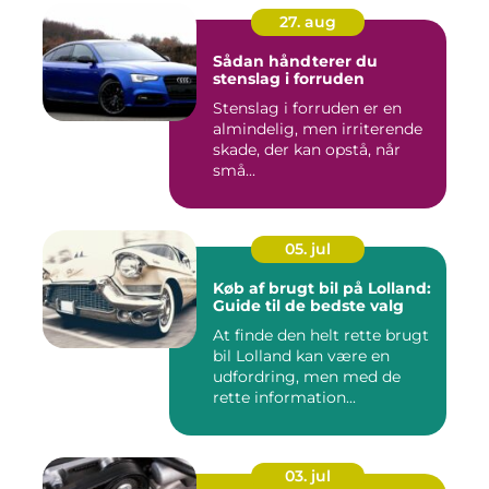
27. aug
Sådan håndterer du
stenslag i forruden
Stenslag i forruden er en
almindelig, men irriterende
skade, der kan opstå, når
små...
05. jul
Køb af brugt bil på Lolland:
Guide til de bedste valg
At finde den helt rette brugt
bil Lolland kan være en
udfordring, men med de
rette information...
03. jul