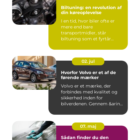
Biltuning: en revolution af
din køreoplevelse
I en tid, hvor biler ofte er
mere end bare
transportmidler, står
biltuning som et fyrtår...
02. jul
Hvorfor Volvo er et af de
førende mærker
Volvo er et mærke, der
forbindes med kvalitet og
sikkerhed inden for
bilverdenen. Gennem &arin...
07. maj
Sådan finder du den