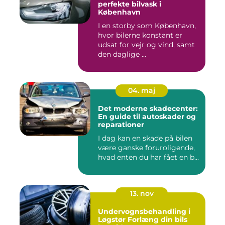
perfekte bilvask i
København
I en storby som København,
hvor bilerne konstant er
udsat for vejr og vind, samt
den daglige ...
04. maj
Det moderne skadecenter:
En guide til autoskader og
reparationer
I dag kan en skade på bilen
være ganske foruroligende,
hvad enten du har fået en b...
13. nov
Undervognsbehandling i
Løgstør Forlæng din bils