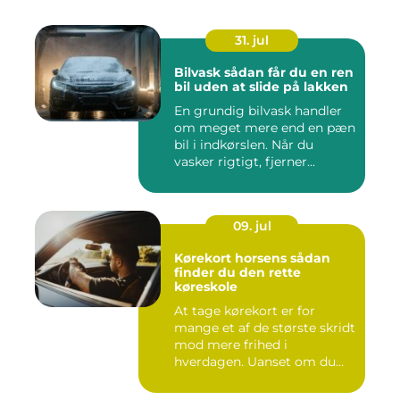
31. jul
Bilvask sådan får du en ren
bil uden at slide på lakken
En grundig bilvask handler
om meget mere end en pæn
bil i indkørslen. Når du
vasker rigtigt, fjerner...
09. jul
Kørekort horsens sådan
finder du den rette
køreskole
At tage kørekort er for
mange et af de største skridt
mod mere frihed i
hverdagen. Uanset om du
går ...