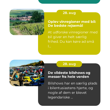
28. aug
Oplev vinregioner med bil:
De bedste rejsemål
At udforske vinregioner med
bil giver en helt særlig
frihed. Du kan køre ad små
l...
28. aug
De vildeste bilshows og
messer fra hele verden
Bilshows har en særlig plads
i bilentusiastens hjerte, og
nogle af dem er blevet
legendariske ...