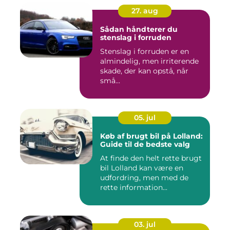
27. aug
Sådan håndterer du
stenslag i forruden
Stenslag i forruden er en
almindelig, men irriterende
skade, der kan opstå, når
små...
05. jul
Køb af brugt bil på Lolland:
Guide til de bedste valg
At finde den helt rette brugt
bil Lolland kan være en
udfordring, men med de
rette information...
03. jul