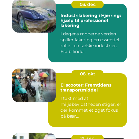
03. dec
Industrilakering i Hjørring:
hjælp til professionel
lakering
I dagens moderne verden
spiller lakering en essentiel
rolle i en række industrier.
Fra bilindu...
08. okt
El scooter: Fremtidens
transportmiddel
I takt med at
miljøbevidstheden stiger, er
der kommet et øget fokus
på bær...
21. sep