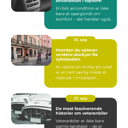
aircondition i topform
En bils aircondition er ikke
bare et spørgsmål om
komfort – det handler også...
01. sep
Hvordan du oplever
verdens storbyer fra
cykelsadlen
At opleve en storby på cykel
er en helt særlig måde at
rejse på. I mods&aeli...
01. sep
De mest fascinerende
historier om veteranbiler
Veteranbiler er ikke bare
gamle køretøjer – de er