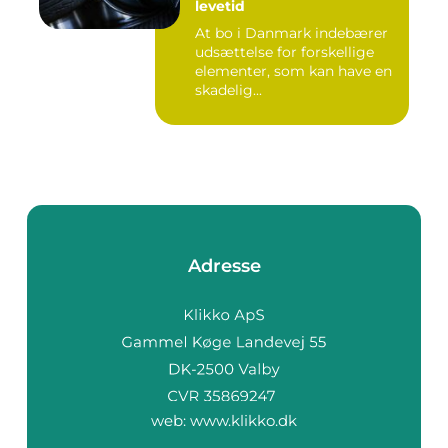
levetid
At bo i Danmark indebærer
udsættelse for forskellige
elementer, som kan have en
skadelig...
Adresse
web:
www.klikko.dk