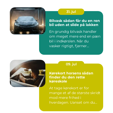
31. jul
Bilvask sådan får du en ren
bil uden at slide på lakken
En grundig bilvask handler
om meget mere end en pæn
bil i indkørslen. Når du
vasker rigtigt, fjerner...
09. jul
Kørekort horsens sådan
finder du den rette
køreskole
At tage kørekort er for
mange et af de største skridt
mod mere frihed i
hverdagen. Uanset om du
går ...