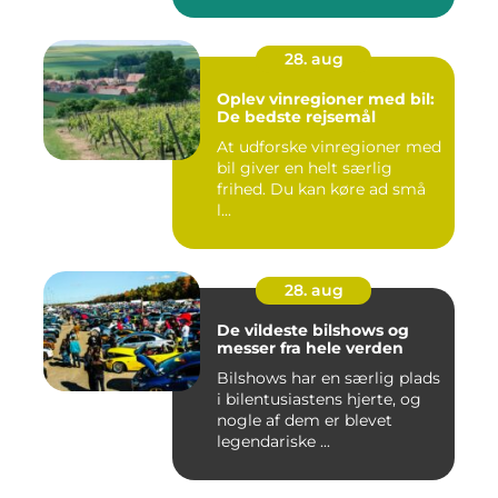
28. aug
Oplev vinregioner med bil:
De bedste rejsemål
At udforske vinregioner med
bil giver en helt særlig
frihed. Du kan køre ad små
l...
28. aug
De vildeste bilshows og
messer fra hele verden
Bilshows har en særlig plads
i bilentusiastens hjerte, og
nogle af dem er blevet
legendariske ...