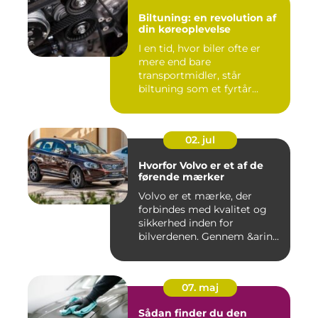
Biltuning: en revolution af
din køreoplevelse
I en tid, hvor biler ofte er
mere end bare
transportmidler, står
biltuning som et fyrtår...
02. jul
Hvorfor Volvo er et af de
førende mærker
Volvo er et mærke, der
forbindes med kvalitet og
sikkerhed inden for
bilverdenen. Gennem &arin...
07. maj
Sådan finder du den