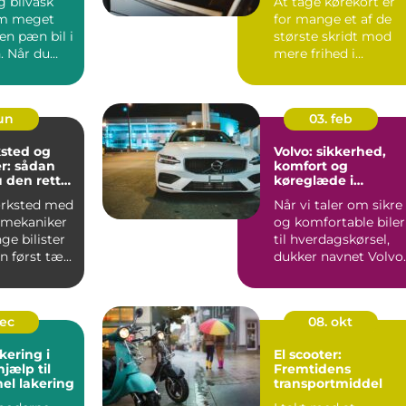
g bilvask
At tage kørekort er
om meget
for mange et af de
en pæn bil i
største skridt mod
. Når du
mere frihed i
igt,
hverdagen. Uanset
om du går ...
jun
03. feb
sted og
Volvo: sikkerhed,
r: sådan
komfort og
 den rette
køreglæde i
hverdagen
ærksted med
Når vi taler om sikre
 mekaniker
og komfortable biler
ge bilister
til hverdagskørsel,
 først tæ...
dukker navnet Volvo
hurt...
dec
08. okt
kering i
El scooter:
hjælp til
Fremtidens
nel lakering
transportmiddel