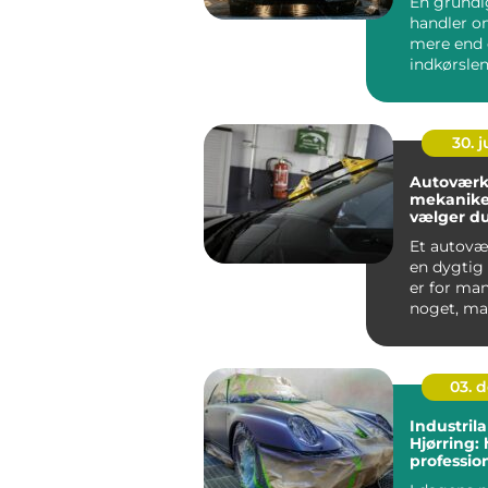
En grundi
handler 
mere end 
indkørslen
vasker rigt
fjerner...
30. 
Autoværk
mekanike
vælger du
til din bil
Et autov
en dygtig
er for man
noget, man
03. 
Industrila
Hjørring: 
professio