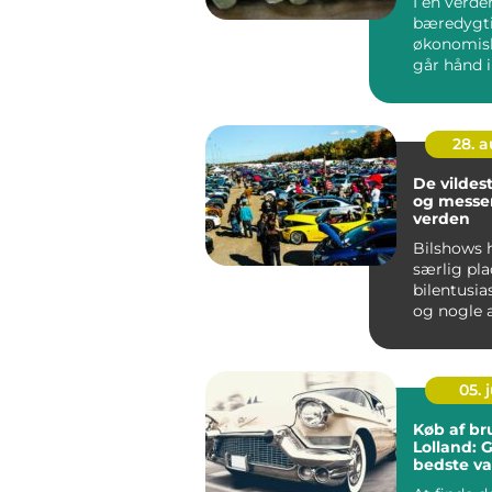
I en verde
bæredygt
økonomisk
går hånd i 
28. 
De vildes
og messer
verden
Bilshows 
særlig pla
bilentusia
og nogle 
blevet lege
05. j
Køb af br
Lolland: G
bedste va