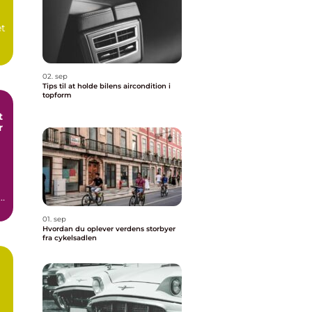
et
02. sep
Tips til at holde bilens aircondition i
topform
t
r
01. sep
Hvordan du oplever verdens storbyer
fra cykelsadlen
a