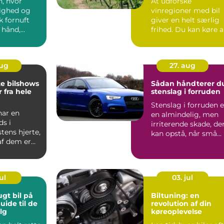
n, hvor
At udforske
ighed og
vinregioner med bil
 fornuft
giver en helt særlig
hånd,...
frihed. Du kan køre 
små l...
aug
27. aug
te bilshows
Sådan håndterer d
 fra hele
stenslag i forruden
Stenslag i forruden e
har en
en almindelig, men
ds i
irriterende skade, de
stens hjerte,
kan opstå, når små...
af dem er
ndariske ...
ul
03. jul
ugt bil på
Biltuning: en
uide til de
revolution af din
lg
køreoplevelse