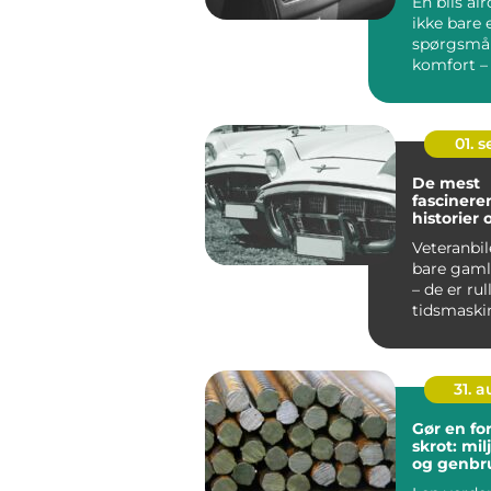
En bils ai
ikke bare 
spørgsmå
komfort –
også...
01. 
De mest
fascinere
historier
veteranbi
Veteranbil
bare gaml
– de er ru
tidsmaskine
31. 
Gør en fo
skrot: mi
og genbr