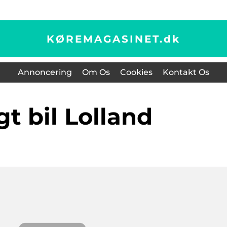
KØREMAGASINET.
dk
Annoncering
Om Os
Cookies
Kontakt Os
ugt bil Lolland