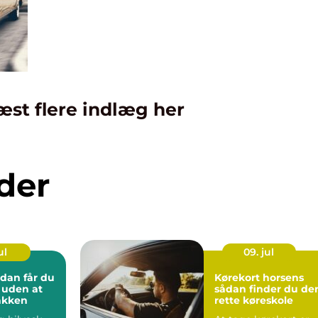
æst flere indlæg her
der
ul
09. jul
Kørekort horsens
l uden at
sådan finder du de
lakken
rette køreskole