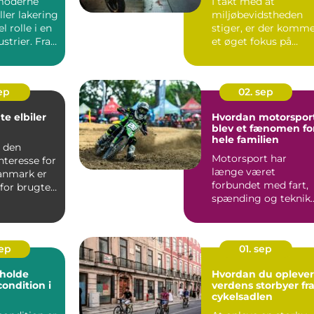
moderne
I takt med at
ller lakering
miljøbevidstheden
l rolle i en
stiger, er der komm
strier. Fra
et øget fokus på
bær...
sep
02. sep
te elbiler
Hvordan motorspor
blev et fænomen fo
hele familien
d den
Motorsport har
nteresse for
længe været
Danmark er
forbundet med fart,
for brugte
spænding og teknik.
å vo...
Men gennem &ari...
sep
01. sep
t holde
Hvordan du oplever
condition i
verdens storbyer fr
cykelsadlen