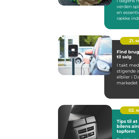
I dagens 
verden spi
en essentie
række indu
bilindu...
21. 
Find brug
til salg
I takt me
stigende i
elbiler i 
markedet 
elbiler ogs
02. 
Tips til a
bilens air
topform