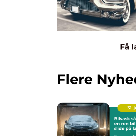
Få l
Flere Nyhe
31. j
Bilvask sådan får du
en ren bi
slide på 