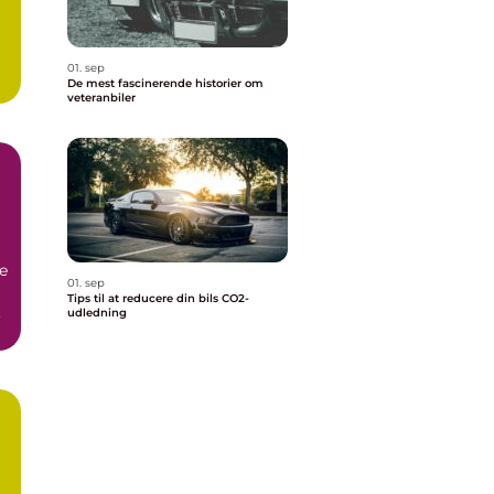
01. sep
De mest fascinerende historier om
veteranbiler
e
01. sep
Tips til at reducere din bils CO2-
.
udledning