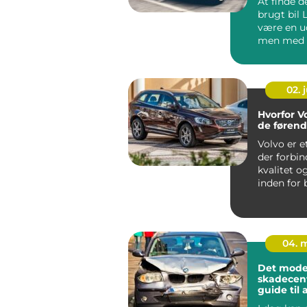
At finde d
brugt bil 
være en u
men med d
informatio
02. j
Hvorfor Vo
de føren
Volvo er 
der forbi
kvalitet o
inden for 
Gennem &a
04. 
Det mode
skadecent
guide til
og repara