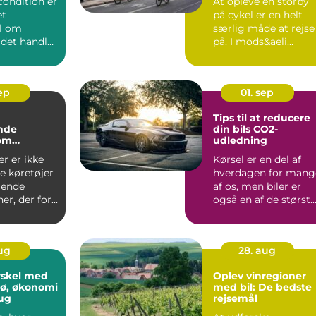
rcondition er
At opleve en storby
et
på cykel er en helt
l om
særlig måde at rejse
 det handler
på. I mods&aeli...
sep
01. sep
Tips til at reducere
nde
din bils CO2-
 om
udledning
ler
er er ikke
Kørsel er en del af
e køretøjer
hverdagen for mang
llende
af os, men biler er
r, der for...
også en af de størst..
aug
28. aug
rskel med
Oplev vinregioner
ljø, økonomi
med bil: De bedste
ug
rejsemål