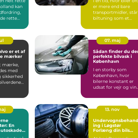
en helt rette
I en tid, hvor biler of
Lolland kan
er mere end bare
dfordring,
transportmidler, står
e rette
biltuning som et
n...
fyrtår...
ul
07. maj
lvo er et af
Sådan finder du de
de mærker
perfekte bilvask i
København
et mærke,
I en storby som
ndes med
København, hvor
g sikkerhed
bilerne konstant er
bilverdenen.
udsat for vejr og vin
rin...
samt den daglige ...
maj
13. nov
rne
Undervognsbehand
er: En
ing i Løgstør
 autoskader
Forlæng din bils
tioner
levetid