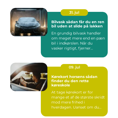
31. jul
Bilvask sådan får du en ren
bil uden at slide på lakken
En grundig bilvask handler
om meget mere end en pæn
bil i indkørslen. Når du
vasker rigtigt, fjerner...
09. jul
Kørekort horsens sådan
finder du den rette
køreskole
At tage kørekort er for
mange et af de største skridt
mod mere frihed i
hverdagen. Uanset om du
går ...