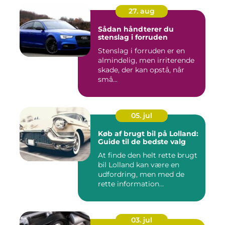
27. aug
Sådan håndterer du
stenslag i forruden
Stenslag i forruden er en
almindelig, men irriterende
skade, der kan opstå, når
små...
05. jul
Køb af brugt bil på Lolland:
Guide til de bedste valg
At finde den helt rette brugt
bil Lolland kan være en
udfordring, men med de
rette information...
03. jul