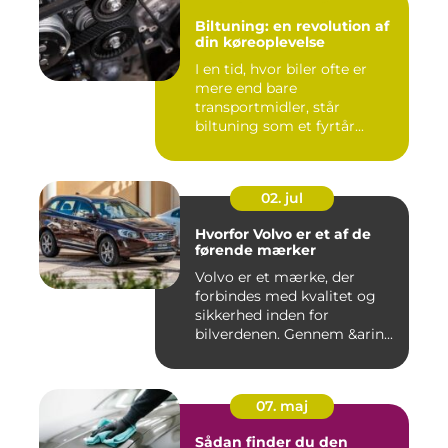
Biltuning: en revolution af
din køreoplevelse
I en tid, hvor biler ofte er
mere end bare
transportmidler, står
biltuning som et fyrtår...
02. jul
Hvorfor Volvo er et af de
førende mærker
Volvo er et mærke, der
forbindes med kvalitet og
sikkerhed inden for
bilverdenen. Gennem &arin...
07. maj
Sådan finder du den