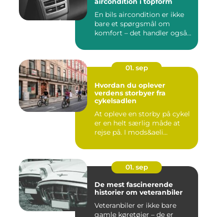
aircondition i topform
En bils aircondition er ikke
bare et spørgsmål om
komfort – det handler også...
01. sep
Hvordan du oplever
verdens storbyer fra
cykelsadlen
At opleve en storby på cykel
er en helt særlig måde at
rejse på. I mods&aeli...
01. sep
De mest fascinerende
historier om veteranbiler
Veteranbiler er ikke bare
gamle køretøjer – de er