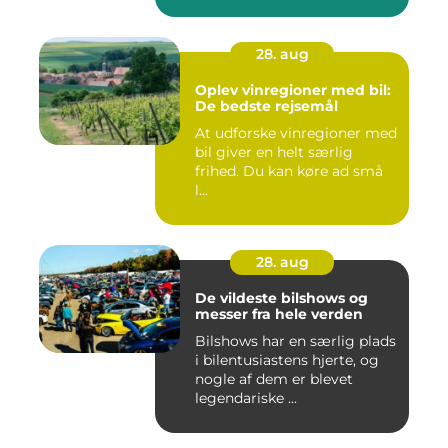
28. aug
Oplev vinregioner med bil:
De bedste rejsemål
At udforske vinregioner med
bil giver en helt særlig
frihed. Du kan køre ad små
l...
28. aug
De vildeste bilshows og
messer fra hele verden
Bilshows har en særlig plads
i bilentusiastens hjerte, og
nogle af dem er blevet
legendariske ...