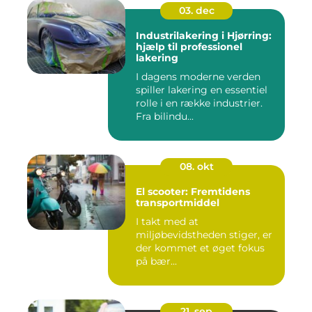
03. dec
Industrilakering i Hjørring:
hjælp til professionel
lakering
I dagens moderne verden
spiller lakering en essentiel
rolle i en række industrier.
Fra bilindu...
08. okt
El scooter: Fremtidens
transportmiddel
I takt med at
miljøbevidstheden stiger, er
der kommet et øget fokus
på bær...
21. sep