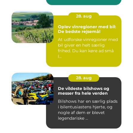
28. aug
Oplev vinregioner med bil:
De bedste rejsemål
At udforske vinregioner med
bil giver en helt særlig
frihed. Du kan køre ad små
l...
28. aug
De vildeste bilshows og
messer fra hele verden
Bilshows har en særlig plads
i bilentusiastens hjerte, og
nogle af dem er blevet
legendariske ...