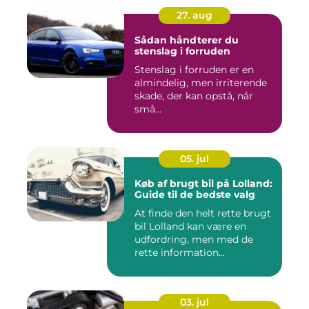
27. aug
Sådan håndterer du
stenslag i forruden
Stenslag i forruden er en
almindelig, men irriterende
skade, der kan opstå, når
små...
05. jul
Køb af brugt bil på Lolland:
Guide til de bedste valg
At finde den helt rette brugt
bil Lolland kan være en
udfordring, men med de
rette information...
03. jul