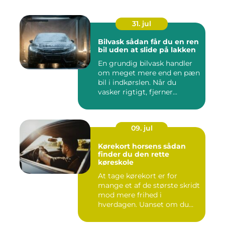
31. jul
Bilvask sådan får du en ren
bil uden at slide på lakken
En grundig bilvask handler
om meget mere end en pæn
bil i indkørslen. Når du
vasker rigtigt, fjerner...
09. jul
Kørekort horsens sådan
finder du den rette
køreskole
At tage kørekort er for
mange et af de største skridt
mod mere frihed i
hverdagen. Uanset om du
går ...