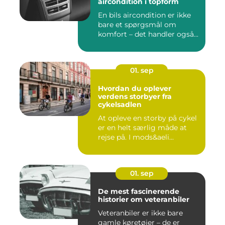
aircondition i topform
En bils aircondition er ikke
bare et spørgsmål om
komfort – det handler også...
01. sep
Hvordan du oplever
verdens storbyer fra
cykelsadlen
At opleve en storby på cykel
er en helt særlig måde at
rejse på. I mods&aeli...
01. sep
De mest fascinerende
historier om veteranbiler
Veteranbiler er ikke bare
gamle køretøjer – de er