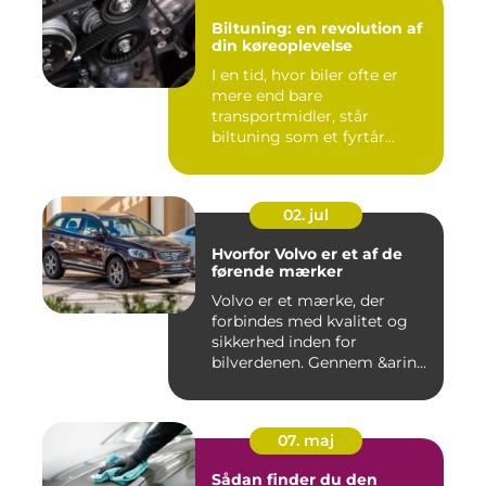
Biltuning: en revolution af
din køreoplevelse
I en tid, hvor biler ofte er
mere end bare
transportmidler, står
biltuning som et fyrtår...
02. jul
Hvorfor Volvo er et af de
førende mærker
Volvo er et mærke, der
forbindes med kvalitet og
sikkerhed inden for
bilverdenen. Gennem &arin...
07. maj
Sådan finder du den