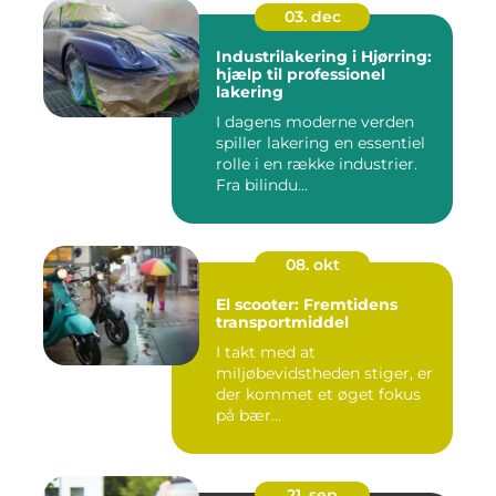
03. dec
Industrilakering i Hjørring:
hjælp til professionel
lakering
I dagens moderne verden
spiller lakering en essentiel
rolle i en række industrier.
Fra bilindu...
08. okt
El scooter: Fremtidens
transportmiddel
I takt med at
miljøbevidstheden stiger, er
der kommet et øget fokus
på bær...
21. sep