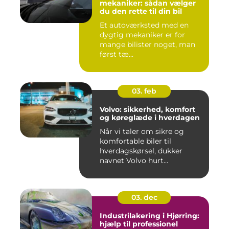
mekaniker: sådan vælger
du den rette til din bil
Et autoværksted med en
dygtig mekaniker er for
mange bilister noget, man
først tæ...
03. feb
Volvo: sikkerhed, komfort
og køreglæde i hverdagen
Når vi taler om sikre og
komfortable biler til
hverdagskørsel, dukker
navnet Volvo hurt...
03. dec
Industrilakering i Hjørring:
hjælp til professionel