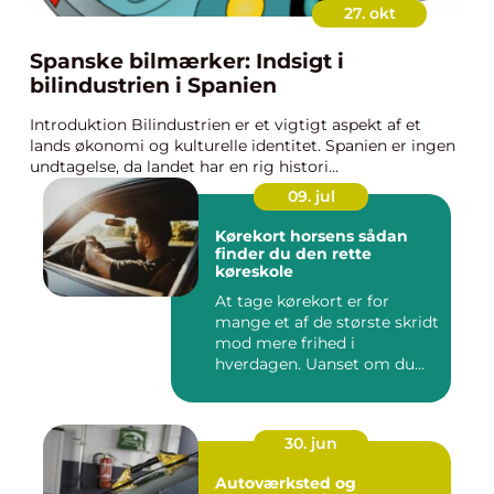
27. okt
Spanske bilmærker: Indsigt i
bilindustrien i Spanien
Introduktion Bilindustrien er et vigtigt aspekt af et
lands økonomi og kulturelle identitet. Spanien er ingen
undtagelse, da landet har en rig histori...
09. jul
Kørekort horsens sådan
finder du den rette
køreskole
At tage kørekort er for
mange et af de største skridt
mod mere frihed i
hverdagen. Uanset om du
går ...
30. jun
Autoværksted og