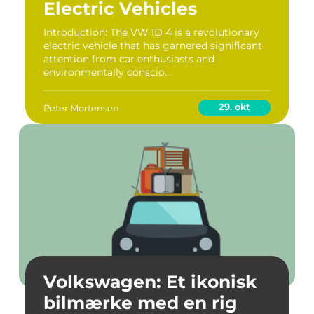
Electric Vehicles
Introduction: The VW ID 4 is a revolutionary
electric vehicle that has garnered significant
attention from car enthusiasts and
environmentally conscio...
29. okt
Peter Mortensen
Volkswagen: Et ikonisk
bilmærke med en rig