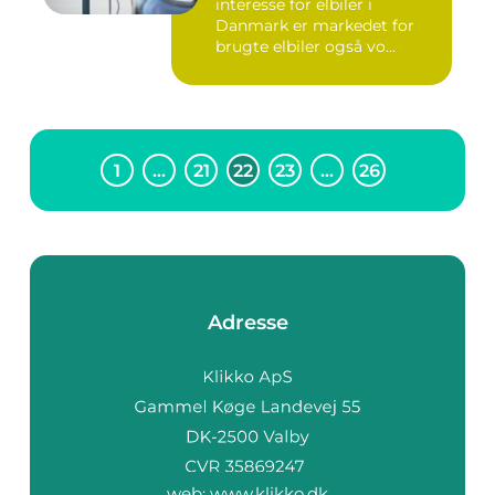
interesse for elbiler i
Danmark er markedet for
brugte elbiler også vo...
1
…
21
22
23
…
26
Adresse
web:
www.klikko.dk