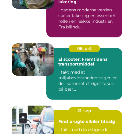
lakering
I dagens moderne verden
spiller lakering en essentiel
rolle i en række industrier.
Fra bilindu...
08. okt
El scooter: Fremtidens
transportmiddel
I takt med at
miljøbevidstheden stiger, er
der kommet et øget fokus
på bær...
21. sep
Find brugte elbiler til salg
I takt med den stigende