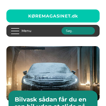
KØREMAGASINET.
dk
Menu
Bilvask sådan får du en