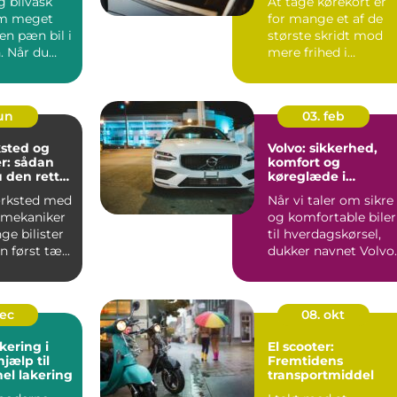
g bilvask
At tage kørekort er
om meget
for mange et af de
en pæn bil i
største skridt mod
. Når du
mere frihed i
igt,
hverdagen. Uanset
om du går ...
jun
03. feb
sted og
Volvo: sikkerhed,
r: sådan
komfort og
 den rette
køreglæde i
hverdagen
ærksted med
Når vi taler om sikre
 mekaniker
og komfortable biler
ge bilister
til hverdagskørsel,
 først tæ...
dukker navnet Volvo
hurt...
dec
08. okt
kering i
El scooter:
hjælp til
Fremtidens
nel lakering
transportmiddel