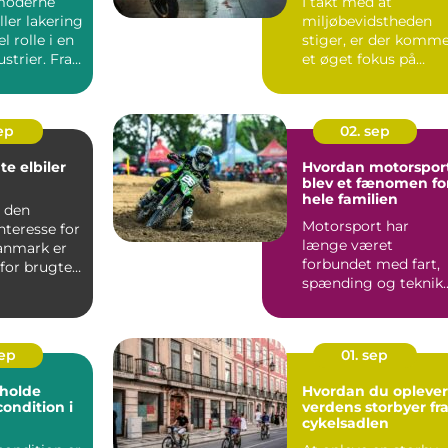
moderne
I takt med at
ller lakering
miljøbevidstheden
l rolle i en
stiger, er der komm
strier. Fra
et øget fokus på
bær...
sep
02. sep
te elbiler
Hvordan motorspor
blev et fænomen fo
hele familien
d den
Motorsport har
nteresse for
længe været
Danmark er
forbundet med fart,
for brugte
spænding og teknik.
å vo...
Men gennem &ari...
sep
01. sep
t holde
Hvordan du oplever
condition i
verdens storbyer fr
cykelsadlen