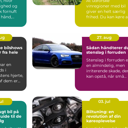
n, hvor
At udforske
ighed og
vinregioner med bil
 fornuft
giver en helt særlig
hånd,...
frihed. Du kan køre 
små l...
aug
27. aug
te bilshows
Sådan håndterer d
 fra hele
stenslag i forruden
Stenslag i forruden e
har en
en almindelig, men
ds i
irriterende skade, de
stens hjerte,
kan opstå, når små...
af dem er
ndariske ...
ul
03. jul
ugt bil på
Biltuning: en
uide til de
revolution af din
lg
køreoplevelse