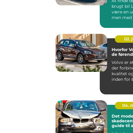
At finde d
brugt bil 
være en u
men med d
informatio
02. j
Hvorfor Vo
de føren
Volvo er 
der forbi
kvalitet o
inden for 
Gennem &a
04. 
Det mode
skadecent
guide til
og repara