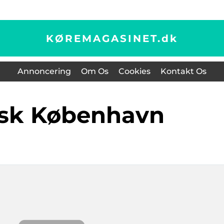
KØREMAGASINET.
dk
Annoncering
Om Os
Cookies
Kontakt Os
vask København