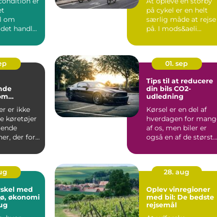
rcondition er
At opleve en storby
et
på cykel er en helt
l om
særlig måde at rejse
 det handler
på. I mods&aeli...
sep
01. sep
Tips til at reducere
nde
din bils CO2-
 om
udledning
ler
er er ikke
Kørsel er en del af
e køretøjer
hverdagen for mang
llende
af os, men biler er
r, der for...
også en af de størst..
aug
28. aug
rskel med
Oplev vinregioner
ljø, økonomi
med bil: De bedste
ug
rejsemål