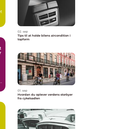
et
02. sep
Tips til at holde bilens aircondition i
topform
t
r
01. sep
Hvordan du oplever verdens storbyer
fra cykelsadlen
a