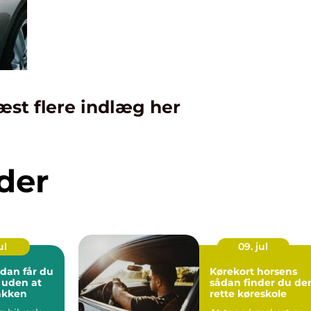
æst flere indlæg her
der
ul
09. jul
Kørekort horsens
l uden at
sådan finder du de
lakken
rette køreskole