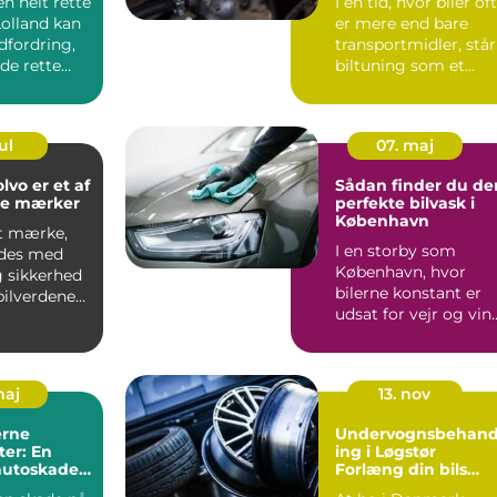
en helt rette
I en tid, hvor biler of
Lolland kan
er mere end bare
dfordring,
transportmidler, står
e rette
biltuning som et
n...
fyrtår...
ul
07. maj
lvo er et af
Sådan finder du de
de mærker
perfekte bilvask i
København
et mærke,
I en storby som
ndes med
København, hvor
g sikkerhed
bilerne konstant er
bilverdenen.
udsat for vejr og vin
rin...
samt den daglige ...
maj
13. nov
rne
Undervognsbehand
er: En
ing i Løgstør
 autoskader
Forlæng din bils
tioner
levetid