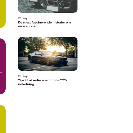
01. sep
De mest fascinerende historier om
veteranbiler
e
01. sep
Tips til at reducere din bils CO2-
.
udledning