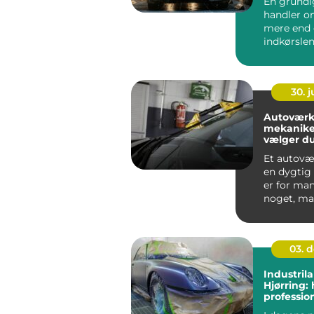
En grundi
handler 
mere end 
indkørslen
vasker rigt
fjerner...
30. 
Autoværk
mekanike
vælger du
til din bil
Et autov
en dygtig
er for man
noget, man
03. 
Industrila
Hjørring: 
professio