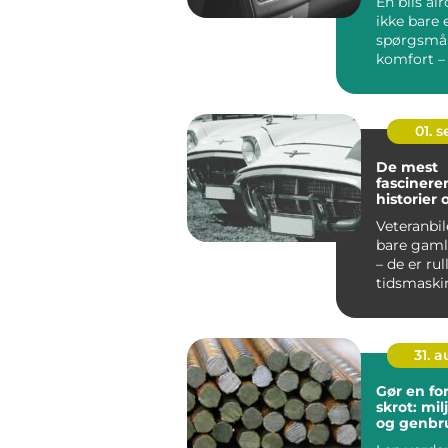
En bils ai
ikke bare 
spørgsmå
komfort –
også...
01. 
De mest
fascinere
historier
veteranbi
Veteranbil
bare gaml
– de er ru
tidsmaskine
31. 
Gør en fo
skrot: mi
og genbr