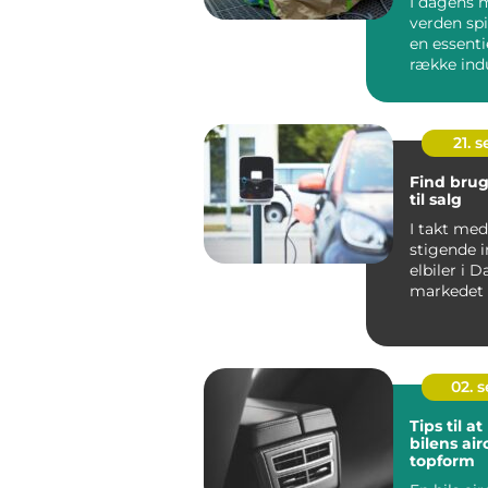
I dagens 
verden spi
en essentie
række indu
bilindu...
21. 
Find brug
til salg
I takt me
stigende i
elbiler i 
markedet 
elbiler ogs
02. 
Tips til a
bilens air
topform