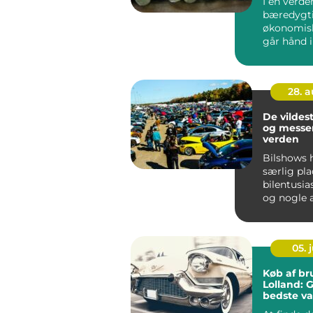
I en verde
bæredygt
økonomisk
går hånd i 
28. 
De vildes
og messer
verden
Bilshows 
særlig pla
bilentusia
og nogle 
blevet lege
05. j
Køb af br
Lolland: G
bedste va