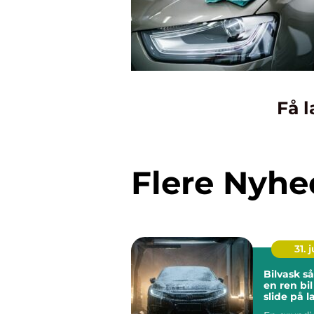
Få l
Flere Nyhe
31. j
Bilvask sådan får du
en ren bi
slide på 