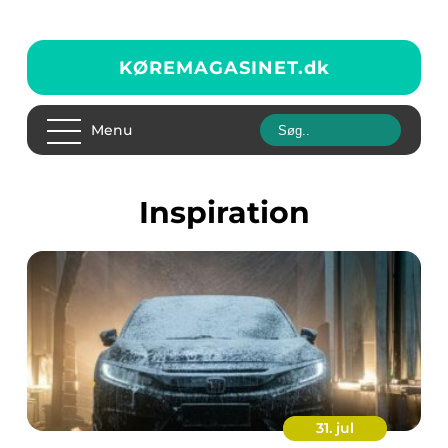
KØREMAGASINET.
dk
Menu
inspiration
31. jul