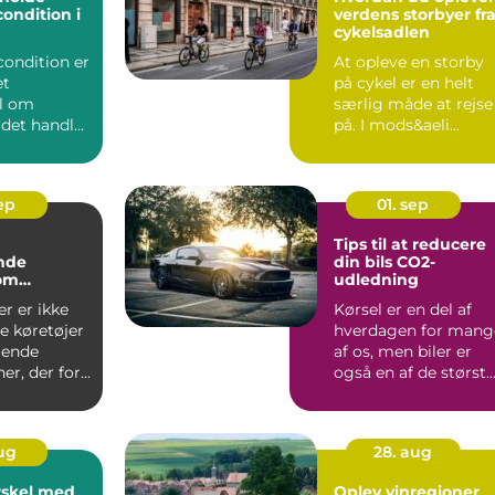
condition i
verdens storbyer fr
cykelsadlen
rcondition er
At opleve en storby
et
på cykel er en helt
l om
særlig måde at rejse
 det handler
på. I mods&aeli...
sep
01. sep
Tips til at reducere
nde
din bils CO2-
 om
udledning
ler
er er ikke
Kørsel er en del af
e køretøjer
hverdagen for mang
llende
af os, men biler er
r, der for...
også en af de størst..
aug
28. aug
rskel med
Oplev vinregioner