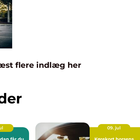
æst flere indlæg her
der
ul
09. jul
Kørekort horsens