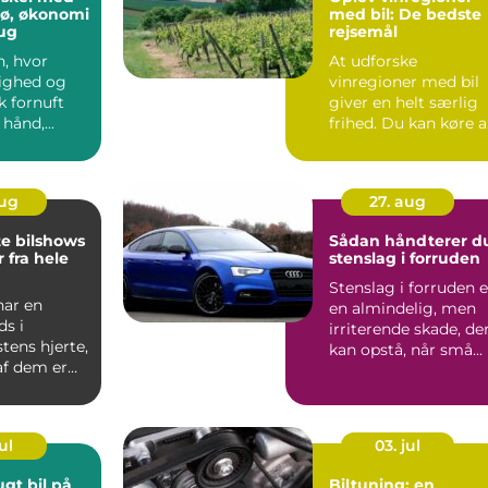
ljø, økonomi
med bil: De bedste
ug
rejsemål
n, hvor
At udforske
ighed og
vinregioner med bil
 fornuft
giver en helt særlig
hånd,...
frihed. Du kan køre 
små l...
aug
27. aug
te bilshows
Sådan håndterer d
 fra hele
stenslag i forruden
Stenslag i forruden e
har en
en almindelig, men
ds i
irriterende skade, de
stens hjerte,
kan opstå, når små...
af dem er
ndariske ...
ul
03. jul
ugt bil på
Biltuning: en