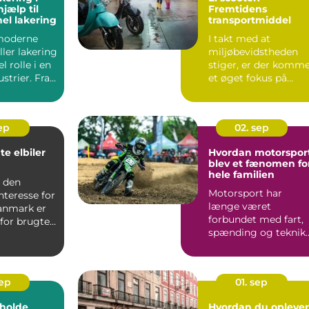
hjælp til
Fremtidens
nel lakering
transportmiddel
moderne
I takt med at
ller lakering
miljøbevidstheden
l rolle i en
stiger, er der komm
strier. Fra
et øget fokus på
bær...
sep
02. sep
te elbiler
Hvordan motorspor
blev et fænomen fo
hele familien
d den
Motorsport har
nteresse for
længe været
Danmark er
forbundet med fart,
for brugte
spænding og teknik.
å vo...
Men gennem &ari...
sep
01. sep
t holde
Hvordan du oplever