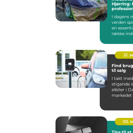
Hjørring: 
professio
I dagens 
verden spi
en essentie
række indu
bilindu...
21. 
Find brug
til salg
I takt me
stigende i
elbiler i 
markedet 
elbiler ogs
02. 
Tips til a