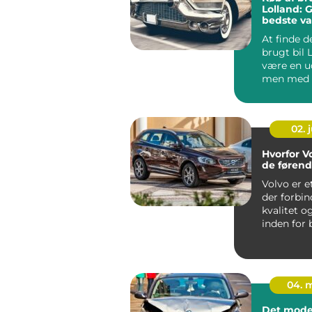
Lolland: G
bedste va
At finde d
brugt bil 
være en u
men med d
informatio
02. j
Hvorfor Vo
de føren
Volvo er 
der forbi
kvalitet o
inden for 
Gennem &a
04. 
Det mode