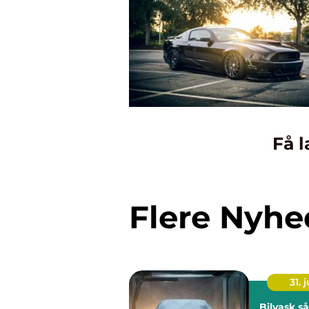
Få l
Flere Nyhe
31. j
Bilvask sådan får du