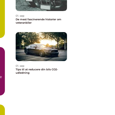
a
01. sep
De mest fascinerende historier om
veteranbiler
01. sep
Tips til at reducere din bils CO2-
udledning
e
.