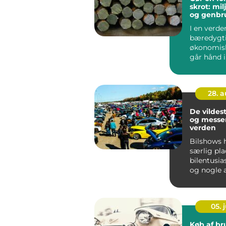
skrot: mi
og genbr
I en verde
bæredygt
økonomisk
går hånd i 
28. 
De vildes
og messer
verden
Bilshows 
særlig pla
bilentusia
og nogle 
blevet lege
05. j
Køb af br