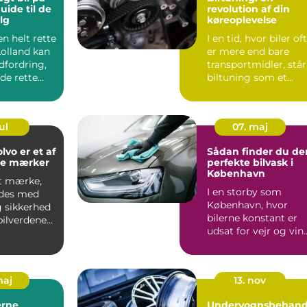
uide til de
revolution af din
lg
køreoplevelse
en helt rette
I en tid, hvor biler of
Lolland kan
er mere end bare
dfordring,
transportmidler, står
e rette
biltuning som et
n...
fyrtår...
ul
07. maj
lvo er et af
Sådan finder du de
de mærker
perfekte bilvask i
København
et mærke,
I en storby som
ndes med
København, hvor
g sikkerhed
bilerne konstant er
bilverdenen.
udsat for vejr og vin
rin...
samt den daglige ...
maj
13. nov
rne
Undervognsbehand