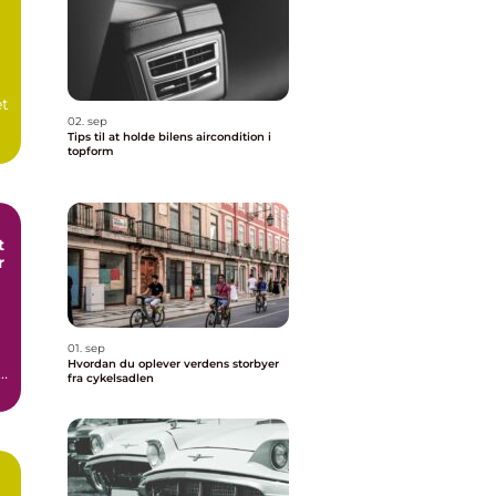
et
02. sep
Tips til at holde bilens aircondition i
topform
t
r
01. sep
Hvordan du oplever verdens storbyer
fra cykelsadlen