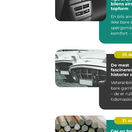
bilens air
topform
En bils ai
ikke bare 
spørgsmå
komfort –
også...
01. 
De mest
fascinere
historier
veteranbi
Veteranbil
bare gaml
– de er ru
tidsmaskine
31. 
Gør en fo