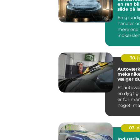
en ren bi
slide på 
En grundi
handler 
mere end 
indkørslen
vasker rigt
fjerner...
30. 
Autoværk
mekanike
vælger du
til din bil
Et autov
en dygtig
er for man
noget, man
03. 
Industrila