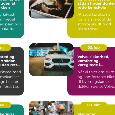
l uden at
sådan finder du de
lakken
rette køreskole
g bilvask
At tage kørekort er
om meget
for mange et af de
en pæn bil i
største skridt mod
. Når du
mere frihed i
igt,
hverdagen. Uanset
om du går ...
jun
03. feb
sted og
Volvo: sikkerhed,
r: sådan
komfort og
 den rette
køreglæde i
hverdagen
ærksted med
Når vi taler om sikre
 mekaniker
og komfortable biler
ge bilister
til hverdagskørsel,
 først tæ...
dukker navnet Volvo
hurt...
dec
08. okt
kering i
El scooter: