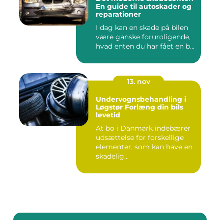
En guide til autoskader og
reparationer
I dag kan en skade på bilen
være ganske foruroligende,
hvad enten du har fået en b...
13. nov
Undervognsbehandling i
Løgstør Forlæng din bils
levetid
At bo i Danmark indebærer
udsættelse for forskellige
elementer, som kan have en
skadelig...