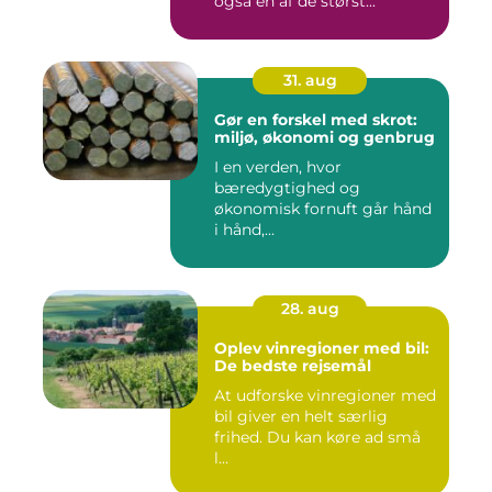
også en af de størst...
31. aug
Gør en forskel med skrot:
miljø, økonomi og genbrug
I en verden, hvor
bæredygtighed og
økonomisk fornuft går hånd
i hånd,...
28. aug
Oplev vinregioner med bil:
De bedste rejsemål
At udforske vinregioner med
bil giver en helt særlig
frihed. Du kan køre ad små
l...