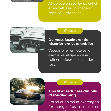
At opleve en storby på cykel
er en helt særlig måde at
rejse på. I mods&aeli...
01. sep
De mest fascinerende
historier om veteranbiler
Veteranbiler er ikke bare
gamle køretøjer – de er
rullende tidsmaskiner, der
for...
01. sep
Tips til at reducere din bils
CO2-udledning
Kørsel er en del af hverdagen
for mange af os, men biler er