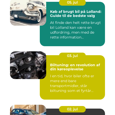
05. jul
Køb af brugt bil på Lolland:
Guide til de bedste valg
At finde den helt rette brugt
bil Lolland kan være en
udfordring, men med de
rette information...
03. jul
Biltuning: en revolution af
din køreoplevelse
I en tid, hvor biler ofte er
mere end bare
transportmidler, står
biltuning som et fyrtår...
02. jul