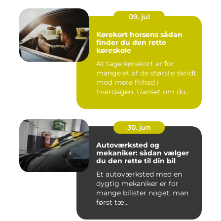
09. jul
Kørekort horsens sådan
finder du den rette
køreskole
At tage kørekort er for
mange et af de største skridt
mod mere frihed i
hverdagen. Uanset om du
går ...
30. jun
Autoværksted og
mekaniker: sådan vælger
du den rette til din bil
Et autoværksted med en
dygtig mekaniker er for
mange bilister noget, man
først tæ...