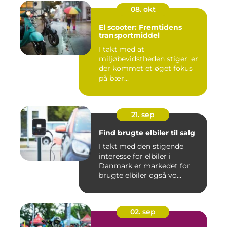
08. okt
El scooter: Fremtidens
transportmiddel
I takt med at
miljøbevidstheden stiger, er
der kommet et øget fokus
på bær...
21. sep
Find brugte elbiler til salg
I takt med den stigende
interesse for elbiler i
Danmark er markedet for
brugte elbiler også vo...
02. sep