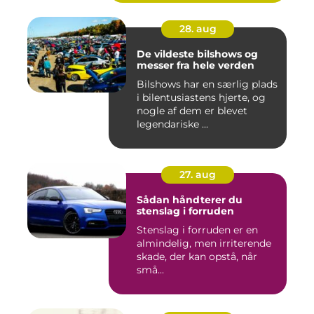
28. aug
De vildeste bilshows og
messer fra hele verden
Bilshows har en særlig plads
i bilentusiastens hjerte, og
nogle af dem er blevet
legendariske ...
27. aug
Sådan håndterer du
stenslag i forruden
Stenslag i forruden er en
almindelig, men irriterende
skade, der kan opstå, når
små...