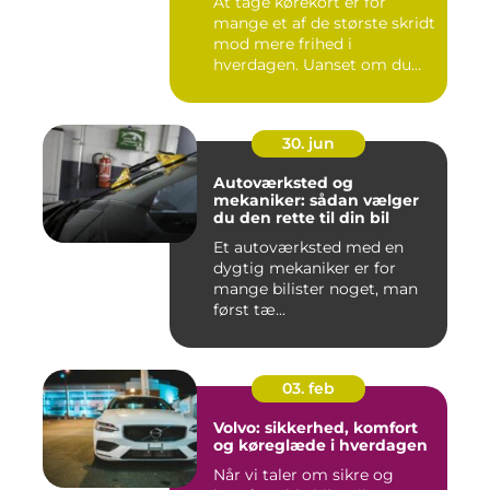
At tage kørekort er for
mange et af de største skridt
mod mere frihed i
hverdagen. Uanset om du
går ...
30. jun
Autoværksted og
mekaniker: sådan vælger
du den rette til din bil
Et autoværksted med en
dygtig mekaniker er for
mange bilister noget, man
først tæ...
03. feb
Volvo: sikkerhed, komfort
og køreglæde i hverdagen
Når vi taler om sikre og