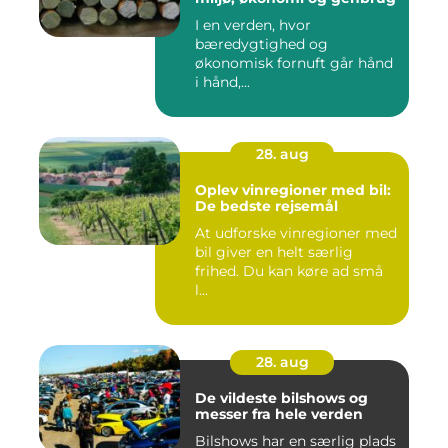
I en verden, hvor
bæredygtighed og
økonomisk fornuft går hånd
i hånd,...
28. aug
Oplev vinregioner med bil:
De bedste rejsemål
At udforske vinregioner med
bil giver en helt særlig
frihed. Du kan køre ad små
l...
28. aug
De vildeste bilshows og
messer fra hele verden
Bilshows har en særlig plads