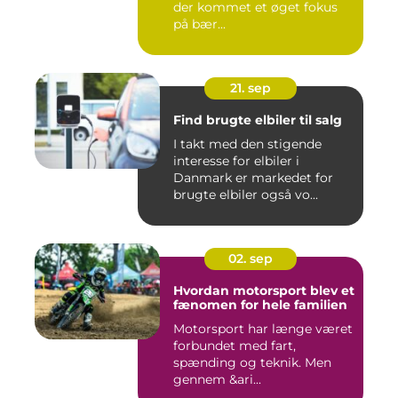
der kommet et øget fokus
på bær...
21. sep
Find brugte elbiler til salg
I takt med den stigende
interesse for elbiler i
Danmark er markedet for
brugte elbiler også vo...
02. sep
Hvordan motorsport blev et
fænomen for hele familien
Motorsport har længe været
forbundet med fart,
spænding og teknik. Men
gennem &ari...