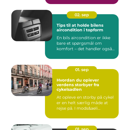
02. sep
Tips til at holde bilens
aircondition i topform
En bils aircondition er ikke
bare et spørgsmål om
komfort – det handler også...
01. sep
Hvordan du oplever
verdens storbyer fra
cykelsadlen
At opleve en storby på cykel
er en helt særlig måde at
rejse på. I mods&aeli...
01. sep