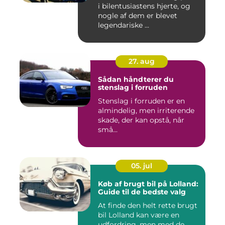
i bilentusiastens hjerte, og
nogle af dem er blevet
legendariske ...
27. aug
Sådan håndterer du
stenslag i forruden
Stenslag i forruden er en
almindelig, men irriterende
skade, der kan opstå, når
små...
05. jul
Køb af brugt bil på Lolland:
Guide til de bedste valg
At finde den helt rette brugt
bil Lolland kan være en
udfordring, men med de