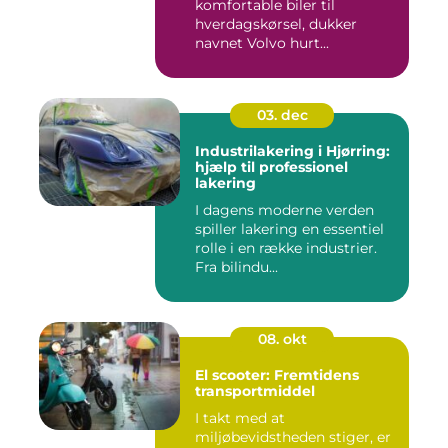
komfortable biler til
hverdagskørsel, dukker
navnet Volvo hurt...
03. dec
Industrilakering i Hjørring:
hjælp til professionel
lakering
I dagens moderne verden
spiller lakering en essentiel
rolle i en række industrier.
Fra bilindu...
08. okt
El scooter: Fremtidens
transportmiddel
I takt med at
miljøbevidstheden stiger, er