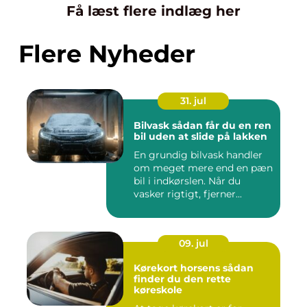
Få læst flere indlæg her
Flere Nyheder
31. jul
Bilvask sådan får du en ren
bil uden at slide på lakken
En grundig bilvask handler
om meget mere end en pæn
bil i indkørslen. Når du
vasker rigtigt, fjerner...
09. jul
Kørekort horsens sådan
finder du den rette
køreskole