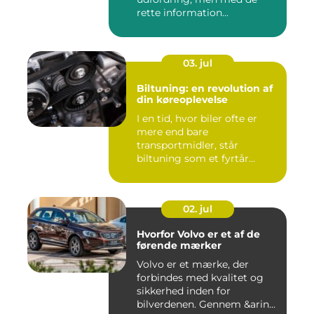
rette information...
03. jul
Biltuning: en revolution af
din køreoplevelse
I en tid, hvor biler ofte er
mere end bare
transportmidler, står
biltuning som et fyrtår...
02. jul
Hvorfor Volvo er et af de
førende mærker
Volvo er et mærke, der
forbindes med kvalitet og
sikkerhed inden for
bilverdenen. Gennem &arin...