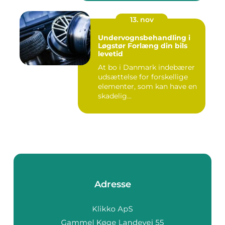
13. nov
Undervognsbehandling i
Løgstør Forlæng din bils
levetid
At bo i Danmark indebærer
udsættelse for forskellige
elementer, som kan have en
skadelig...
Adresse