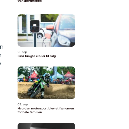
transportmiddel
on
21. sep
n
Find brugte elbiler til salg
W
02. sep
Hvordan motorsport blev et fænomen
for hele familien
n