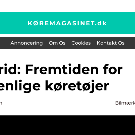
KØREMAGASINET.
dk
Annoncering
Om Os
Cookies
Kontakt Os
enlige køretøjer
n
Bilmær