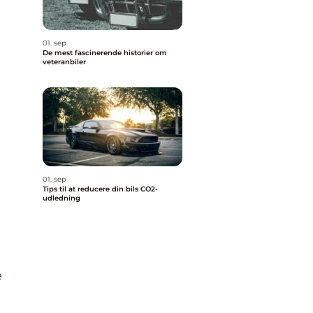
01. sep
De mest fascinerende historier om
veteranbiler
n
01. sep
Tips til at reducere din bils CO2-
udledning
e