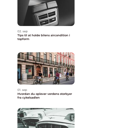
02. sep
Tips til at holde bilens aircondition i
topform
01. sep
Hvordan du oplever verdens storbyer
fra cykelsadlen