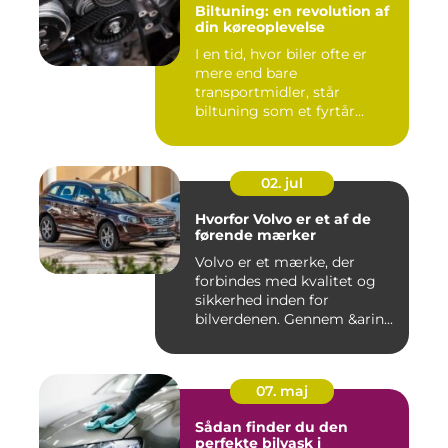
Biltuning: en revolution af
din køreoplevelse
I en tid, hvor biler ofte er
mere end bare
transportmidler, står
biltuning som et fyrtår...
02. jul
Hvorfor Volvo er et af de
førende mærker
Volvo er et mærke, der
forbindes med kvalitet og
sikkerhed inden for
bilverdenen. Gennem &arin...
07. maj
Sådan finder du den
perfekte bilvask i