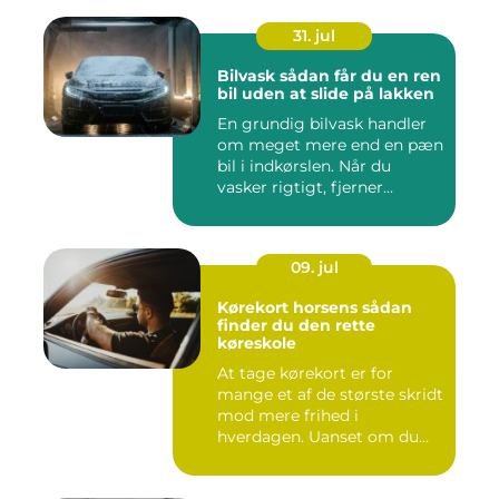
31. jul
Bilvask sådan får du en ren
bil uden at slide på lakken
En grundig bilvask handler
om meget mere end en pæn
bil i indkørslen. Når du
vasker rigtigt, fjerner...
09. jul
Kørekort horsens sådan
finder du den rette
køreskole
At tage kørekort er for
mange et af de største skridt
mod mere frihed i
hverdagen. Uanset om du
går ...