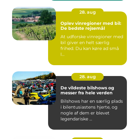
28. aug
Oplev vinregioner med bil:
De bedste rejsemål
At udforske vinregioner med
bil giver en helt særlig
frihed. Du kan køre ad små
l...
28. aug
De vildeste bilshows og
messer fra hele verden
Bilshows har en særlig plads
i bilentusiastens hjerte, og
nogle af dem er blevet
legendariske ...