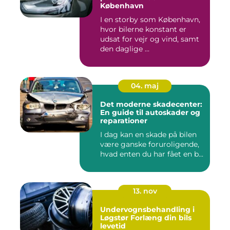
København
I en storby som København,
hvor bilerne konstant er
udsat for vejr og vind, samt
den daglige ...
04. maj
Det moderne skadecenter:
En guide til autoskader og
reparationer
I dag kan en skade på bilen
være ganske foruroligende,
hvad enten du har fået en b...
13. nov
Undervognsbehandling i
Løgstør Forlæng din bils
levetid