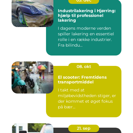
03. dec
Industrilakering i Hjørring:
hjælp til professionel
lakering
I dagens moderne verden
spiller lakering en essentiel
rolle i en række industrier.
Fra bilindu...
08. okt
El scooter: Fremtidens
transportmiddel
I takt med at
miljøbevidstheden stiger, er
der kommet et øget fokus
på bær...
21. sep