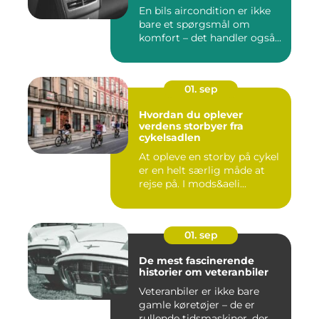
En bils aircondition er ikke
bare et spørgsmål om
komfort – det handler også...
01. sep
Hvordan du oplever
verdens storbyer fra
cykelsadlen
At opleve en storby på cykel
er en helt særlig måde at
rejse på. I mods&aeli...
01. sep
De mest fascinerende
historier om veteranbiler
Veteranbiler er ikke bare
gamle køretøjer – de er
rullende tidsmaskiner, der