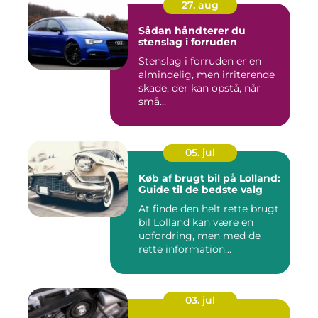
27. aug
Sådan håndterer du
stenslag i forruden
Stenslag i forruden er en
almindelig, men irriterende
skade, der kan opstå, når
små...
05. jul
Køb af brugt bil på Lolland:
Guide til de bedste valg
At finde den helt rette brugt
bil Lolland kan være en
udfordring, men med de
rette information...
03. jul