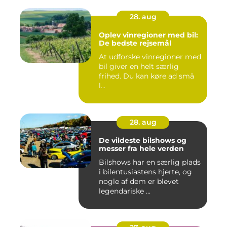
28. aug
Oplev vinregioner med bil:
De bedste rejsemål
At udforske vinregioner med
bil giver en helt særlig
frihed. Du kan køre ad små
l...
28. aug
De vildeste bilshows og
messer fra hele verden
Bilshows har en særlig plads
i bilentusiastens hjerte, og
nogle af dem er blevet
legendariske ...