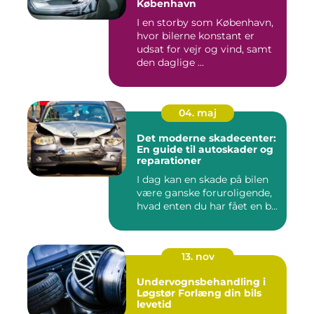
København
I en storby som København,
hvor bilerne konstant er
udsat for vejr og vind, samt
den daglige ...
04. maj
Det moderne skadecenter:
En guide til autoskader og
reparationer
I dag kan en skade på bilen
være ganske foruroligende,
hvad enten du har fået en b...
13. nov
Undervognsbehandling i
Løgstør Forlæng din bils
levetid