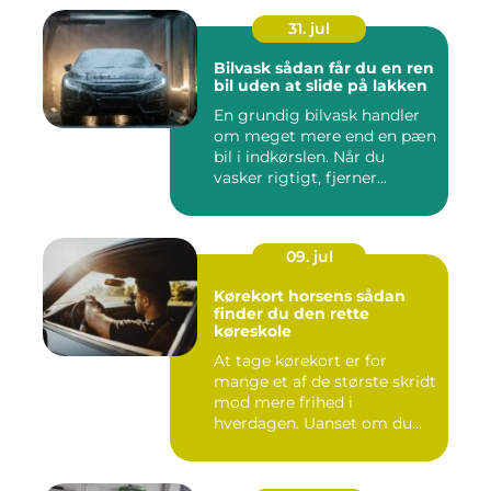
31. jul
Bilvask sådan får du en ren
bil uden at slide på lakken
En grundig bilvask handler
om meget mere end en pæn
bil i indkørslen. Når du
vasker rigtigt, fjerner...
09. jul
Kørekort horsens sådan
finder du den rette
køreskole
At tage kørekort er for
mange et af de største skridt
mod mere frihed i
hverdagen. Uanset om du
går ...