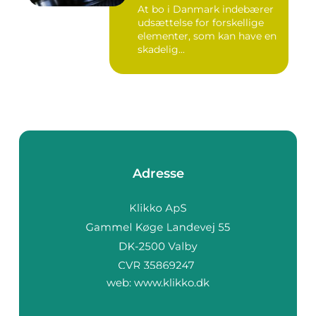
At bo i Danmark indebærer
udsættelse for forskellige
elementer, som kan have en
skadelig...
Adresse
web:
www.klikko.dk