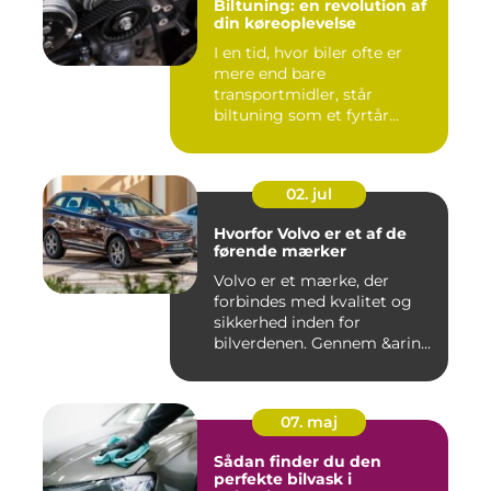
Biltuning: en revolution af
din køreoplevelse
I en tid, hvor biler ofte er
mere end bare
transportmidler, står
biltuning som et fyrtår...
02. jul
Hvorfor Volvo er et af de
førende mærker
Volvo er et mærke, der
forbindes med kvalitet og
sikkerhed inden for
bilverdenen. Gennem &arin...
07. maj
Sådan finder du den
perfekte bilvask i