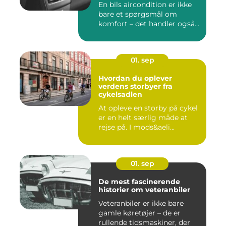
En bils aircondition er ikke
bare et spørgsmål om
komfort – det handler også...
01. sep
Hvordan du oplever
verdens storbyer fra
cykelsadlen
At opleve en storby på cykel
er en helt særlig måde at
rejse på. I mods&aeli...
01. sep
De mest fascinerende
historier om veteranbiler
Veteranbiler er ikke bare
gamle køretøjer – de er
rullende tidsmaskiner, der