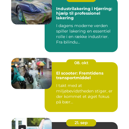
Industrilakering i Hjørring:
hjælp til professionel
lakering
I dagens moderne verden
spiller lakering en essentiel
rolle i en række industrier.
Fra bilindu...
08. okt
El scooter: Fremtidens
transportmiddel
I takt med at
miljøbevidstheden stiger, er
der kommet et øget fokus
på bær...
21. sep