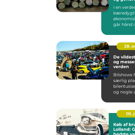
I en verde
bæredygt
økonomisk
går hånd i 
28. 
De vildes
og messer
verden
Bilshows 
særlig pla
bilentusia
og nogle 
blevet lege
05. j
Køb af br
Lolland: G
bedste va