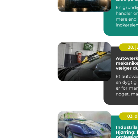
En grundi
handler 
mere end 
indkørslen
vasker rigt
fjerner...
30. 
Autoværk
mekanike
vælger du
til din bil
Et autov
en dygtig
er for man
noget, man
03. 
Industrila
Hjørring: 
professio