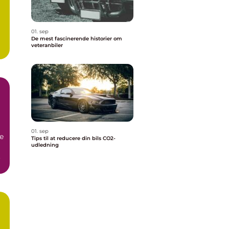
01. sep
De mest fascinerende historier om
veteranbiler
01. sep
e
Tips til at reducere din bils CO2-
udledning
.