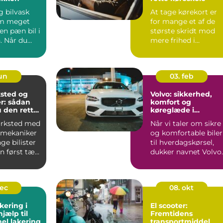
g bilvask
At tage kørekort er
om meget
for mange et af de
en pæn bil i
største skridt mod
. Når du
mere frihed i
igt,
hverdagen. Uanset
om du går ...
jun
03. feb
sted og
Volvo: sikkerhed,
r: sådan
komfort og
 den rette
køreglæde i
hverdagen
ærksted med
Når vi taler om sikre
 mekaniker
og komfortable biler
ge bilister
til hverdagskørsel,
 først tæ...
dukker navnet Volvo
hurt...
dec
08. okt
kering i
El scooter:
hjælp til
Fremtidens
nel lakering
transportmiddel