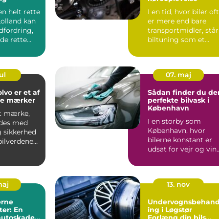
en helt rette
I en tid, hvor biler of
Lolland kan
er mere end bare
dfordring,
transportmidler, står
e rette
biltuning som et
n...
fyrtår...
ul
07. maj
lvo er et af
Sådan finder du de
de mærker
perfekte bilvask i
København
et mærke,
I en storby som
ndes med
København, hvor
g sikkerhed
bilerne konstant er
bilverdenen.
udsat for vejr og vin
rin...
samt den daglige ...
maj
13. nov
rne
Undervognsbehand
er: En
ing i Løgstør
 autoskader
Forlæng din bils