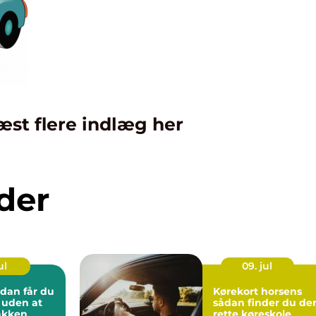
æst flere indlæg her
der
ul
09. jul
Kørekort horsens
l uden at
sådan finder du de
lakken
rette køreskole