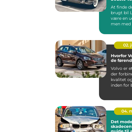
At finde d
brugt bil 
være en u
men med d
informatio
02. j
Hvorfor Vo
de føren
Volvo er 
der forbi
kvalitet o
inden for 
Gennem &a
04. 
Det mode
skadecent
guide til