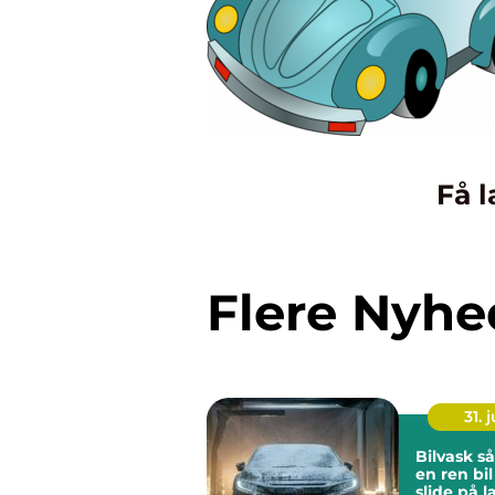
Få l
Flere Nyhe
31. j
Bilvask sådan får du
en ren bi
slide på 