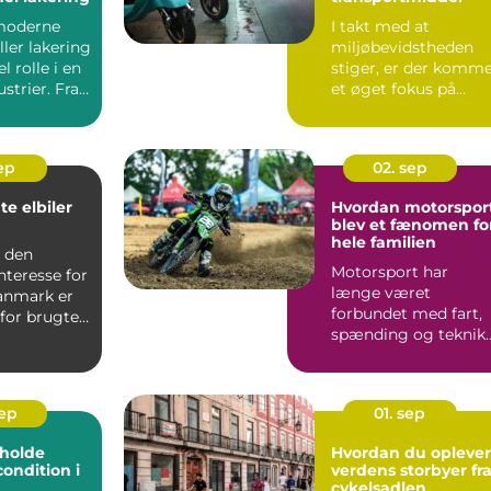
moderne
I takt med at
ller lakering
miljøbevidstheden
l rolle i en
stiger, er der komm
strier. Fra
et øget fokus på
bær...
sep
02. sep
te elbiler
Hvordan motorspor
blev et fænomen fo
hele familien
d den
Motorsport har
nteresse for
længe været
Danmark er
forbundet med fart,
for brugte
spænding og teknik.
å vo...
Men gennem &ari...
sep
01. sep
t holde
Hvordan du oplever
condition i
verdens storbyer fr
cykelsadlen