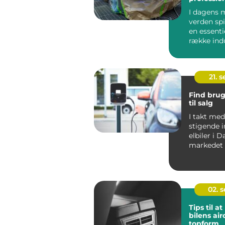
I dagens 
verden spi
en essentie
række indu
bilindu...
21. 
Find brug
til salg
I takt me
stigende i
elbiler i 
markedet 
elbiler ogs
02. 
Tips til a
bilens air
topform