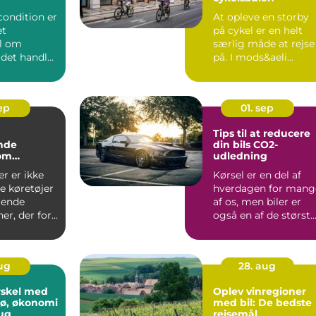
rcondition er
At opleve en storby
et
på cykel er en helt
l om
særlig måde at rejse
 det handler
på. I mods&aeli...
sep
01. sep
Tips til at reducere
nde
din bils CO2-
 om
udledning
ler
er er ikke
Kørsel er en del af
e køretøjer
hverdagen for mang
llende
af os, men biler er
r, der for...
også en af de størst..
aug
28. aug
rskel med
Oplev vinregioner
ljø, økonomi
med bil: De bedste
ug
rejsemål