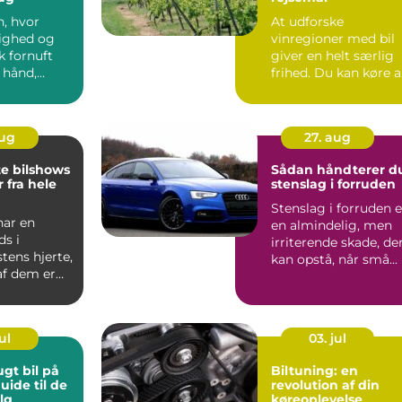
n, hvor
At udforske
ighed og
vinregioner med bil
 fornuft
giver en helt særlig
hånd,...
frihed. Du kan køre 
små l...
aug
27. aug
te bilshows
Sådan håndterer d
 fra hele
stenslag i forruden
Stenslag i forruden e
har en
en almindelig, men
ds i
irriterende skade, de
stens hjerte,
kan opstå, når små...
af dem er
ndariske ...
ul
03. jul
ugt bil på
Biltuning: en
uide til de
revolution af din
lg
køreoplevelse