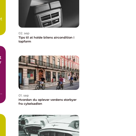
et
02. sep
Tips til at holde bilens aircondition i
topform
t
r
01. sep
Hvordan du oplever verdens storbyer
fra cykelsadlen
a