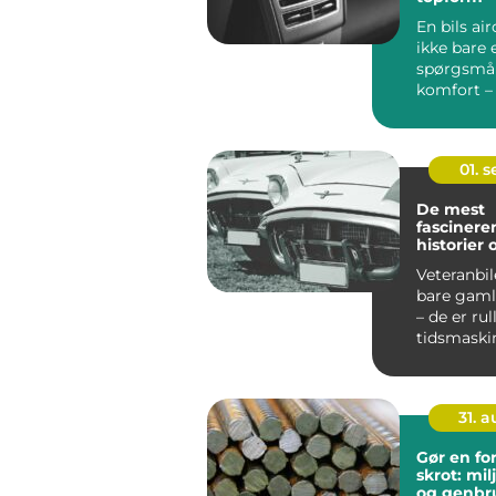
En bils ai
ikke bare 
spørgsmå
komfort –
også...
01. 
De mest
fascinere
historier
veteranbi
Veteranbil
bare gaml
– de er ru
tidsmaskine
31. 
Gør en fo
skrot: mi
og genbr