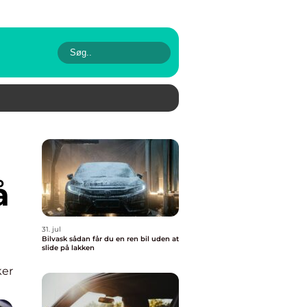
å
31. jul
Bilvask sådan får du en ren bil uden at
slide på lakken
ker