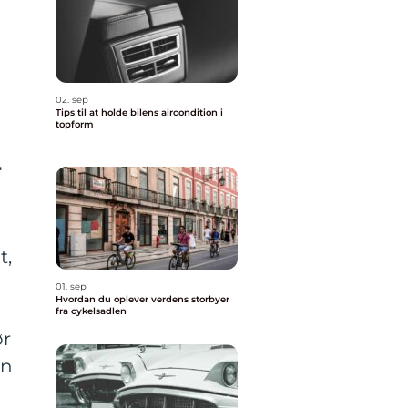
02. sep
Tips til at holde bilens aircondition i
topform
-
t,
01. sep
Hvordan du oplever verdens storbyer
fra cykelsadlen
ør
en