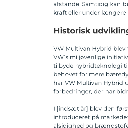
afstande. Samtidig kan 
kraft eller under længere 
Historisk udvikli
VW Multivan Hybrid blev fø
VW’s miljøvenlige initiativ
tilbyde hybridteknologi 
behovet for mere bæredy
har VW Multivan Hybrid u
forbedringer, der har bidr
I [indsæt år] blev den fø
introduceret på markedet
alsidighed og brændstofef