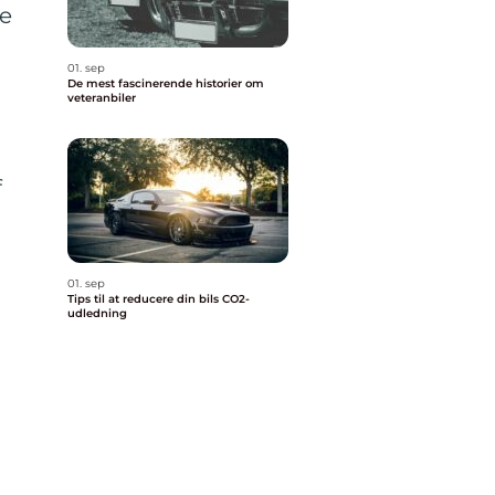
re
01. sep
De mest fascinerende historier om
veteranbiler
f
01. sep
Tips til at reducere din bils CO2-
udledning