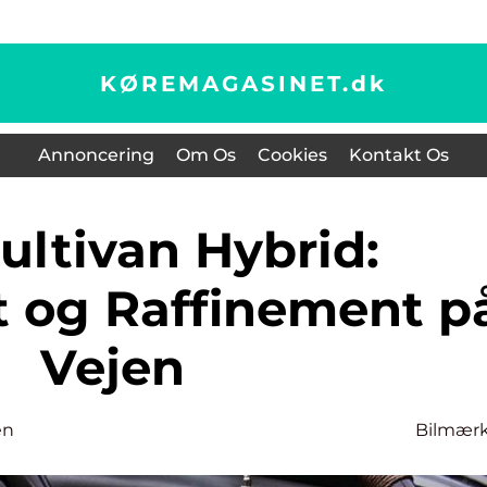
KØREMAGASINET.
dk
Annoncering
Om Os
Cookies
Kontakt Os
et og Raffinement p
Vejen
en
Bilmær