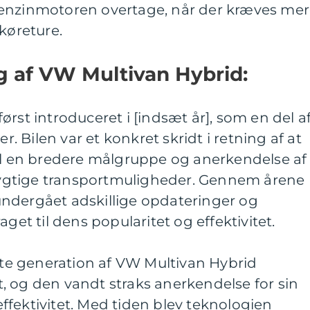
benzinmotoren overtage, når der kræves me
køreture.
ng af VW Multivan Hybrid:
rst introduceret i [indsæt år], som en del a
er. Bilen var et konkret skridt i retning af at
til en bredere målgruppe og anerkendelse af
gtige transportmuligheder. Gennem årene
ndergået adskillige opdateringer og
aget til dens popularitet og effektivitet.
rste generation af VW Multivan Hybrid
, og den vandt straks anerkendelse for sin
fektivitet. Med tiden blev teknologien