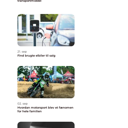
transportmiddel
21. sep
Find brugte elbiler til salg
02. sep
Hvordan motorsport blev et fænomen
for hele familien