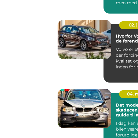
men med d
informatio
02. j
Hvorfor Vo
de føren
Volvo er 
der forbi
kvalitet o
inden for 
Gennem &a
04. 
Det mode
skadecent
guide til
og repara
I dag kan 
bilen vær
forurolig