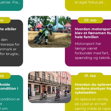
strier. Fra
et øget fokus på
bær...
sep
02. sep
te elbiler
Hvordan motorspor
blev et fænomen fo
hele familien
d den
Motorsport har
nteresse for
længe været
Danmark er
forbundet med fart,
for brugte
spænding og teknik.
å vo...
Men gennem &ari...
sep
01. sep
t holde
Hvordan du oplever
condition i
verdens storbyer fr
cykelsadlen
rcondition er
At opleve en storby
et
på cykel er en helt
l om
særlig måde at rejse