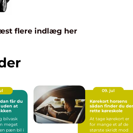
æst flere indlæg her
der
ul
09. jul
Kørekort horsens
l uden at
sådan finder du de
lakken
rette køreskole
g bilvask
At tage kørekort er
om meget
for mange et af de
en pæn bil i
største skridt mod