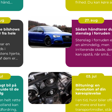
hånd,...
frihed. Du kan køre 
små l...
aug
27. aug
te bilshows
Sådan håndterer d
 fra hele
stenslag i forruden
Stenslag i forruden e
har en
en almindelig, men
ds i
irriterende skade, de
stens hjerte,
kan opstå, når små...
af dem er
ndariske ...
ul
03. jul
ugt bil på
Biltuning: en
uide til de
revolution af din
lg
køreoplevelse
en helt rette
I en tid, hvor biler of
Lolland kan
er mere end bare
dfordring,
transportmidler, står