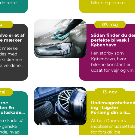
e rette
biltuning som et
n...
fyrtår...
ul
07. maj
lvo er et af
Sådan finder du de
de mærker
perfekte bilvask i
København
et mærke,
I en storby som
ndes med
København, hvor
g sikkerhed
bilerne konstant er
bilverdenen.
udsat for vejr og vin
rin...
samt den daglige ...
maj
13. nov
rne
Undervognsbehand
er: En
ing i Løgstør
 autoskader
Forlæng din bils
tioner
levetid
en skade på
At bo i Danmark
e ganske
indebærer udsættel
ende, hvad
for forskellige