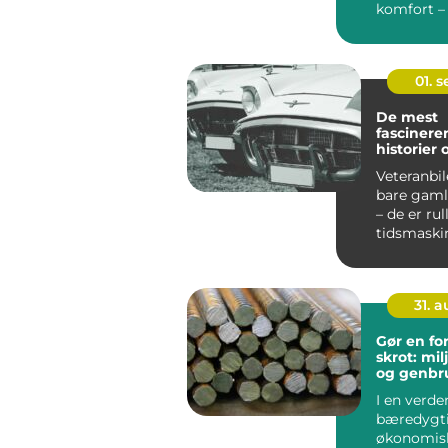
komfort –
også...
01. 
De mest
fascinere
historier
veteranbi
Veteranbil
bare gaml
– de er ru
tidsmaskine
31. 
Gør en fo
skrot: mi
og genbr
I en verde
bæredygt
økonomisk