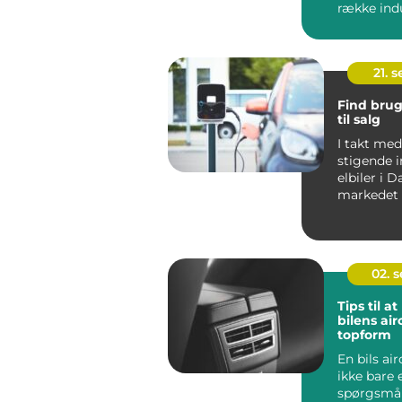
række indu
bilindu...
21. 
Find brug
til salg
I takt me
stigende i
elbiler i 
markedet 
elbiler ogs
02. 
Tips til a
bilens air
topform
En bils ai
ikke bare 
spørgsmå