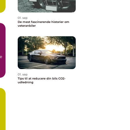
01. sep
De mest fascinerende historier om
veteranbiler
e
.
01. sep
Tips til at reducere din bils CO2-
udledning