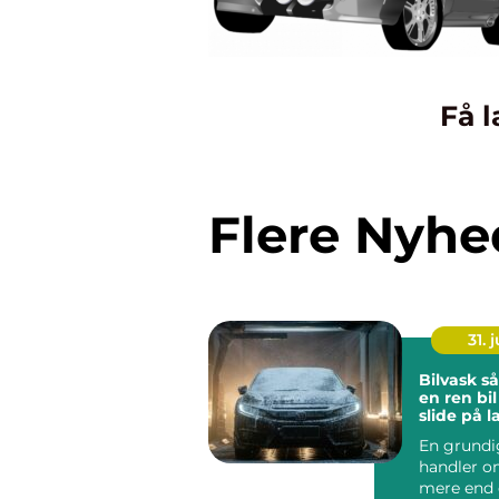
Få l
Flere Nyhe
31. j
Bilvask sådan får du
en ren bi
slide på 
En grundi
handler 
mere end 