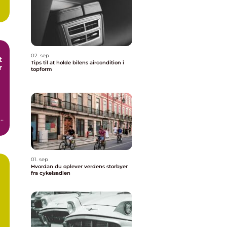
02. sep
t
Tips til at holde bilens aircondition i
r
topform
01. sep
Hvordan du oplever verdens storbyer
fra cykelsadlen
a