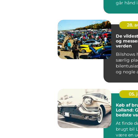
går hånd i 
28. 
De vildes
og messer
verden
Bilshows 
særlig pla
bilentusia
og nogle 
blevet lege
05. j
Køb af br
Lolland: G
bedste va
At finde d
brugt bil 
være en u