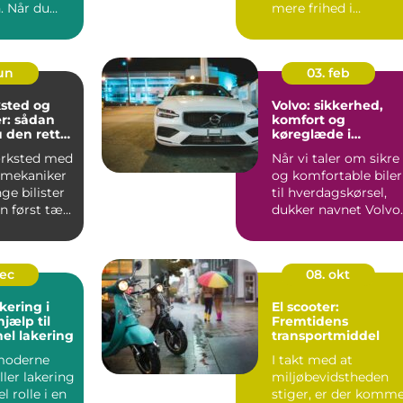
. Når du
mere frihed i
igt,
hverdagen. Uanset
om du går ...
jun
03. feb
sted og
Volvo: sikkerhed,
r: sådan
komfort og
 den rette
køreglæde i
hverdagen
ærksted med
Når vi taler om sikre
 mekaniker
og komfortable biler
ge bilister
til hverdagskørsel,
 først tæ...
dukker navnet Volvo
hurt...
dec
08. okt
kering i
El scooter:
hjælp til
Fremtidens
nel lakering
transportmiddel
moderne
I takt med at
ller lakering
miljøbevidstheden
l rolle i en
stiger, er der komm