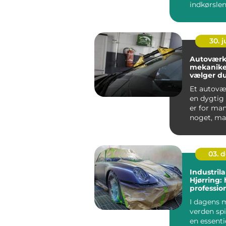
indkørslen
vasker rigt
fjerner...
30. 
Autoværk
mekanike
vælger du
til din bil
Et autov
en dygtig
er for man
noget, man
03. 
Industrila
Hjørring: 
professio
I dagens 
verden spi
en essentie