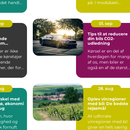
 det handler
på. I mods&aeli...
sep
01. sep
Tips til at reducere
nde
din bils CO2-
 om
udledning
ler
er er ikke
Kørsel er en del af
e køretøjer
hverdagen for mang
llende
af os, men biler er
r, der for...
også en af de størst..
aug
28. aug
rskel med
Oplev vinregioner
ljø, økonomi
med bil: De bedste
ug
rejsemål
n, hvor
At udforske
ighed og
vinregioner med bil
 fornuft
giver en helt særlig