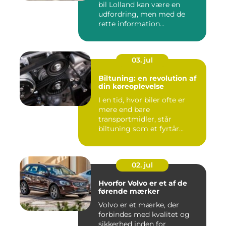
bil Lolland kan være en
udfordring, men med de
rette information...
03. jul
Biltuning: en revolution af
din køreoplevelse
I en tid, hvor biler ofte er
mere end bare
transportmidler, står
biltuning som et fyrtår...
02. jul
Hvorfor Volvo er et af de
førende mærker
Volvo er et mærke, der
forbindes med kvalitet og
sikkerhed inden for