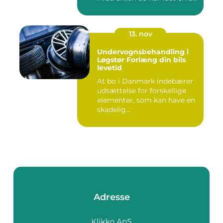
13. nov
Undervognsbehandling i
Løgstør Forlæng din bils
levetid
At bo i Danmark indebærer
udsættelse for forskellige
elementer, som kan have en
skadelig...
Adresse