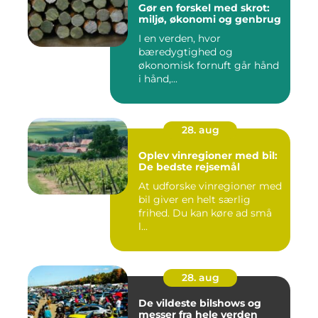
Gør en forskel med skrot:
miljø, økonomi og genbrug
I en verden, hvor
bæredygtighed og
økonomisk fornuft går hånd
i hånd,...
28. aug
Oplev vinregioner med bil:
De bedste rejsemål
At udforske vinregioner med
bil giver en helt særlig
frihed. Du kan køre ad små
l...
28. aug
De vildeste bilshows og
messer fra hele verden