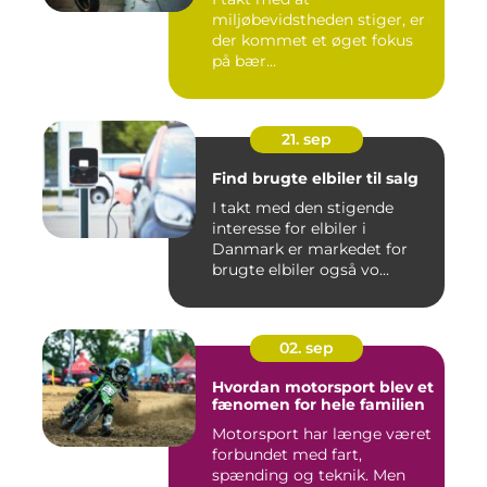
miljøbevidstheden stiger, er
der kommet et øget fokus
på bær...
21. sep
Find brugte elbiler til salg
I takt med den stigende
interesse for elbiler i
Danmark er markedet for
brugte elbiler også vo...
02. sep
Hvordan motorsport blev et
fænomen for hele familien
Motorsport har længe været
forbundet med fart,
spænding og teknik. Men