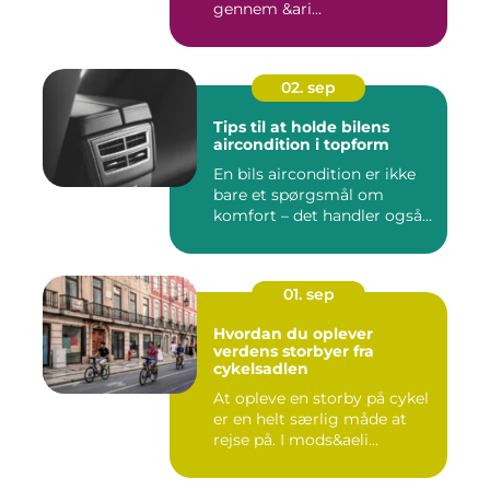
gennem &ari...
02. sep
Tips til at holde bilens
aircondition i topform
En bils aircondition er ikke
bare et spørgsmål om
komfort – det handler også...
01. sep
Hvordan du oplever
verdens storbyer fra
cykelsadlen
At opleve en storby på cykel
er en helt særlig måde at
rejse på. I mods&aeli...