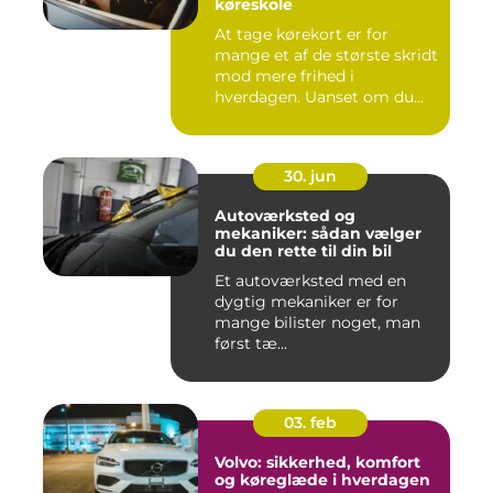
køreskole
At tage kørekort er for
mange et af de største skridt
mod mere frihed i
hverdagen. Uanset om du
går ...
30. jun
Autoværksted og
mekaniker: sådan vælger
du den rette til din bil
Et autoværksted med en
dygtig mekaniker er for
mange bilister noget, man
først tæ...
03. feb
Volvo: sikkerhed, komfort
og køreglæde i hverdagen