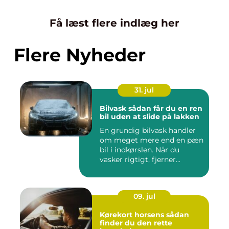
Få læst flere indlæg her
Flere Nyheder
31. jul
Bilvask sådan får du en ren
bil uden at slide på lakken
En grundig bilvask handler
om meget mere end en pæn
bil i indkørslen. Når du
vasker rigtigt, fjerner...
09. jul
Kørekort horsens sådan
finder du den rette