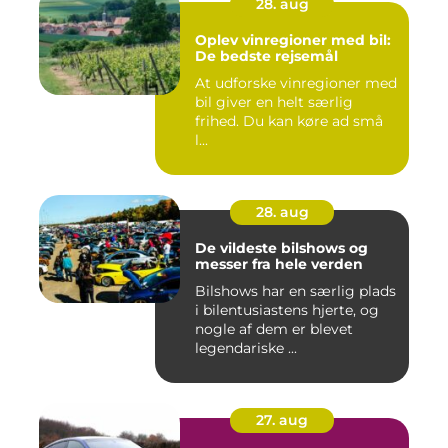
28. aug
Oplev vinregioner med bil:
De bedste rejsemål
At udforske vinregioner med
bil giver en helt særlig
frihed. Du kan køre ad små
l...
28. aug
De vildeste bilshows og
messer fra hele verden
Bilshows har en særlig plads
i bilentusiastens hjerte, og
nogle af dem er blevet
legendariske ...
27. aug