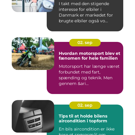
I takt med den stigende
interesse for elbiler i
Danmark er markedet for
brugte elbiler også vo...
02. sep
Hvordan motorsport blev et
fænomen for hele familien
Motorsport har længe været
forbundet med fart,
spænding og teknik. Men
gennem &ari...
02. sep
Tips til at holde bilens
aircondition i topform
En bils aircondition er ikke
bare et spørgsmål om