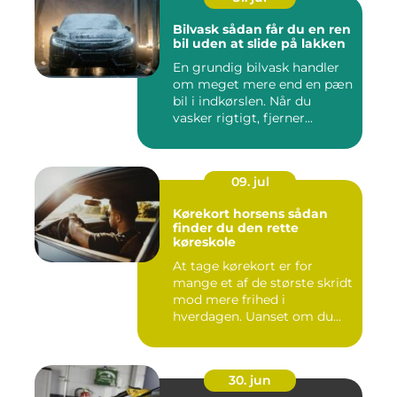
Bilvask sådan får du en ren
bil uden at slide på lakken
En grundig bilvask handler
om meget mere end en pæn
bil i indkørslen. Når du
vasker rigtigt, fjerner...
09. jul
Kørekort horsens sådan
finder du den rette
køreskole
At tage kørekort er for
mange et af de største skridt
mod mere frihed i
hverdagen. Uanset om du
går ...
30. jun