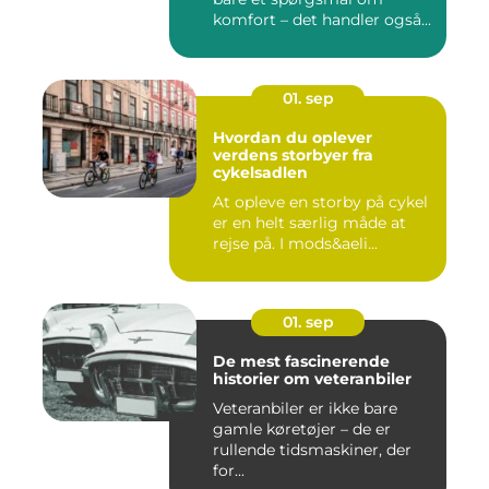
komfort – det handler også...
01. sep
Hvordan du oplever
verdens storbyer fra
cykelsadlen
At opleve en storby på cykel
er en helt særlig måde at
rejse på. I mods&aeli...
01. sep
De mest fascinerende
historier om veteranbiler
Veteranbiler er ikke bare
gamle køretøjer – de er
rullende tidsmaskiner, der
for...