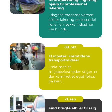
Industrilakering i Hjørring:
hjælp til professionel
lakering
I dagens moderne verden
spiller lakering en essentiel
rolle i en række industrier.
Fra bilindu...
08. okt
El scooter: Fremtidens
transportmiddel
I takt med at
miljøbevidstheden stiger, er
der kommet et øget fokus
på bær...
21. sep
Find brugte elbiler til salg