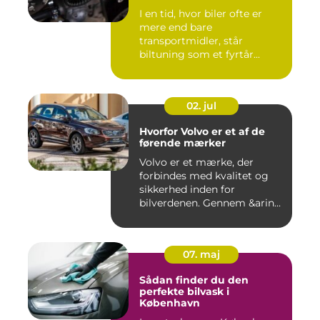
I en tid, hvor biler ofte er
mere end bare
transportmidler, står
biltuning som et fyrtår...
02. jul
Hvorfor Volvo er et af de
førende mærker
Volvo er et mærke, der
forbindes med kvalitet og
sikkerhed inden for
bilverdenen. Gennem &arin...
07. maj
Sådan finder du den
perfekte bilvask i
København