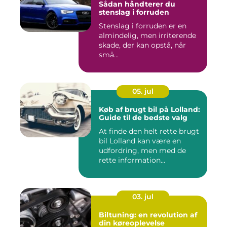
Sådan håndterer du
stenslag i forruden
Stenslag i forruden er en
almindelig, men irriterende
skade, der kan opstå, når
små...
05. jul
Køb af brugt bil på Lolland:
Guide til de bedste valg
At finde den helt rette brugt
bil Lolland kan være en
udfordring, men med de
rette information...
03. jul
Biltuning: en revolution af
din køreoplevelse