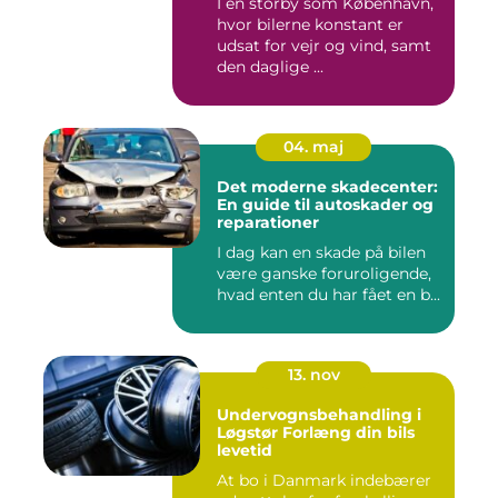
I en storby som København,
hvor bilerne konstant er
udsat for vejr og vind, samt
den daglige ...
04. maj
Det moderne skadecenter:
En guide til autoskader og
reparationer
I dag kan en skade på bilen
være ganske foruroligende,
hvad enten du har fået en b...
13. nov
Undervognsbehandling i
Løgstør Forlæng din bils
levetid
At bo i Danmark indebærer