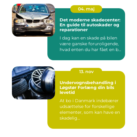
04. maj
Det moderne skadecenter:
En guide til autoskader og
reparationer
I dag kan en skade på bilen
være ganske foruroligende,
hvad enten du har fået en b...
13. nov
Undervognsbehandling i
Løgstør Forlæng din bils
levetid
At bo i Danmark indebærer
udsættelse for forskellige
elementer, som kan have en
skadelig...