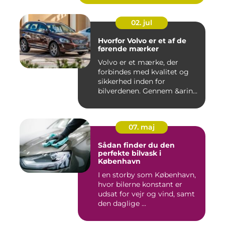
02. jul
Hvorfor Volvo er et af de
førende mærker
Volvo er et mærke, der
forbindes med kvalitet og
sikkerhed inden for
bilverdenen. Gennem &arin...
07. maj
Sådan finder du den
perfekte bilvask i
København
I en storby som København,
hvor bilerne konstant er
udsat for vejr og vind, samt
den daglige ...