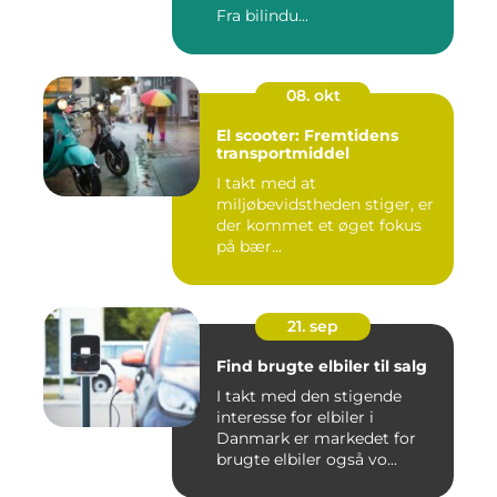
Fra bilindu...
08. okt
El scooter: Fremtidens
transportmiddel
I takt med at
miljøbevidstheden stiger, er
der kommet et øget fokus
på bær...
21. sep
Find brugte elbiler til salg
I takt med den stigende
interesse for elbiler i
Danmark er markedet for
brugte elbiler også vo...