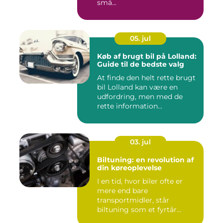
små...
05. jul
Køb af brugt bil på Lolland:
Guide til de bedste valg
At finde den helt rette brugt
bil Lolland kan være en
udfordring, men med de
rette information...
03. jul
Biltuning: en revolution af
din køreoplevelse
I en tid, hvor biler ofte er
mere end bare
transportmidler, står
biltuning som et fyrtår...