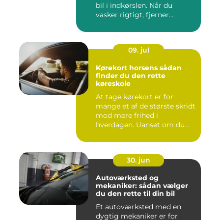
bil i indkørslen. Når du
vasker rigtigt, fjerner...
09. jul
Kørekort horsens sådan
finder du den rette
køreskole
At tage kørekort er for
mange et af de største skridt
mod mere frihed i
hverdagen. Uanset om du
går ...
30. jun
Autoværksted og
mekaniker: sådan vælger
du den rette til din bil
Et autoværksted med en
dygtig mekaniker er for