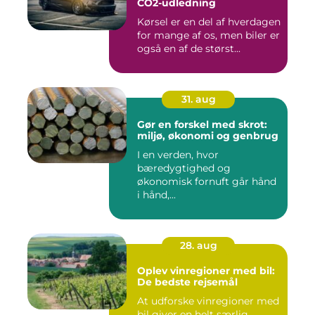
CO2-udledning
Kørsel er en del af hverdagen
for mange af os, men biler er
også en af de størst...
31. aug
Gør en forskel med skrot:
miljø, økonomi og genbrug
I en verden, hvor
bæredygtighed og
økonomisk fornuft går hånd
i hånd,...
28. aug
Oplev vinregioner med bil:
De bedste rejsemål
At udforske vinregioner med
bil giver en helt særlig