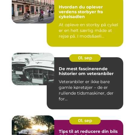
Hvordan du oplever
verdens storbyer fra
cykelsadlen
At opleve en storby på cykel
er en helt særlig måde at
rejse på. I mods&aeli...
01. sep
De mest fascinerende
historier om veteranbiler
Veteranbiler er ikke bare
gamle køretøjer – de er
rullende tidsmaskiner, der
for...
01. sep
Tips til at reducere din bils