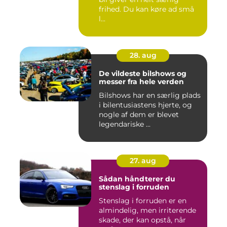
frihed. Du kan køre ad små
l...
28. aug
De vildeste bilshows og
messer fra hele verden
Bilshows har en særlig plads
i bilentusiastens hjerte, og
nogle af dem er blevet
legendariske ...
27. aug
Sådan håndterer du
stenslag i forruden
Stenslag i forruden er en
almindelig, men irriterende
skade, der kan opstå, når