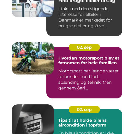
Find brugte elbiler til salg
I takt med den stigende
interesse for elbiler i
Danmark er markedet for
brugte elbiler også vo...
02. sep
Hvordan motorsport blev et
fænomen for hele familien
Motorsport har længe været
forbundet med fart,
spænding og teknik. Men
gennem &ari...
02. sep
Tips til at holde bilens
aircondition i topform
En bils aircondition er ikke