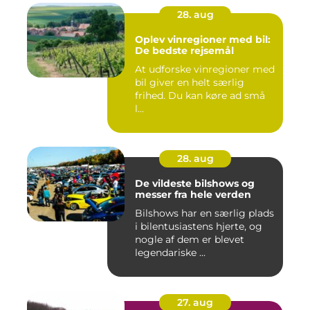
28. aug
Oplev vinregioner med bil:
De bedste rejsemål
At udforske vinregioner med
bil giver en helt særlig
frihed. Du kan køre ad små
l...
28. aug
De vildeste bilshows og
messer fra hele verden
Bilshows har en særlig plads
i bilentusiastens hjerte, og
nogle af dem er blevet
legendariske ...
27. aug