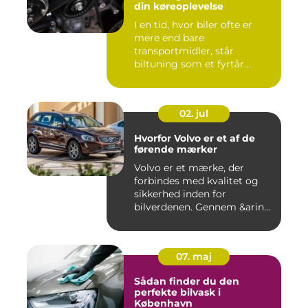
din køreoplevelse
I en tid, hvor biler ofte er
mere end bare
transportmidler, står
biltuning som et fyrtår...
02. jul
Hvorfor Volvo er et af de
førende mærker
Volvo er et mærke, der
forbindes med kvalitet og
sikkerhed inden for
bilverdenen. Gennem &arin...
07. maj
Sådan finder du den
perfekte bilvask i
København