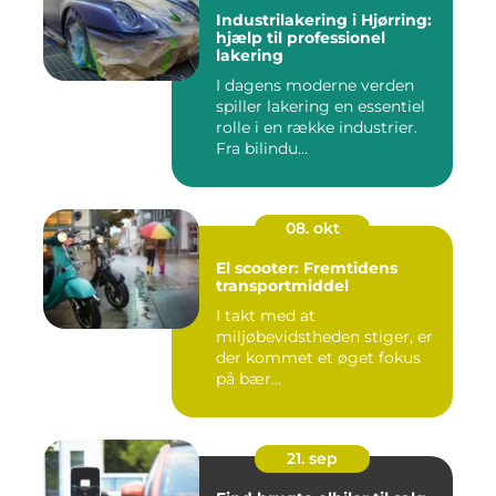
Industrilakering i Hjørring:
hjælp til professionel
lakering
I dagens moderne verden
spiller lakering en essentiel
rolle i en række industrier.
Fra bilindu...
08. okt
El scooter: Fremtidens
transportmiddel
I takt med at
miljøbevidstheden stiger, er
der kommet et øget fokus
på bær...
21. sep