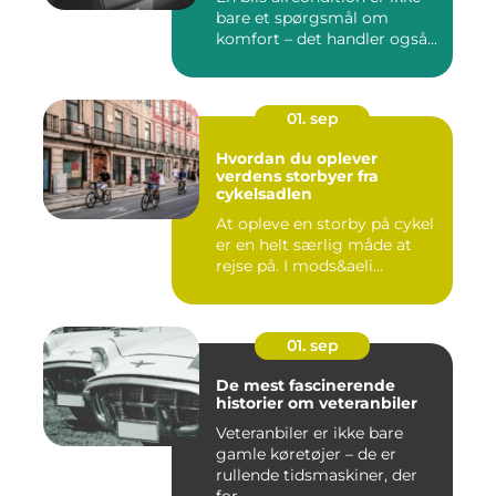
bare et spørgsmål om
komfort – det handler også...
01. sep
Hvordan du oplever
verdens storbyer fra
cykelsadlen
At opleve en storby på cykel
er en helt særlig måde at
rejse på. I mods&aeli...
01. sep
De mest fascinerende
historier om veteranbiler
Veteranbiler er ikke bare
gamle køretøjer – de er
rullende tidsmaskiner, der
for...