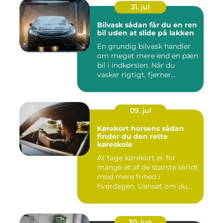
31. jul
Bilvask sådan får du en ren
bil uden at slide på lakken
En grundig bilvask handler
om meget mere end en pæn
bil i indkørslen. Når du
vasker rigtigt, fjerner...
09. jul
Kørekort horsens sådan
finder du den rette
køreskole
At tage kørekort er for
mange et af de største skridt
mod mere frihed i
hverdagen. Uanset om du
går ...
30. jun