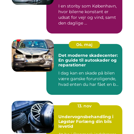
I en storby som København,
hvor bilerne konstant er
udsat for vejr og vind, samt
den daglige ...
04. maj
Det moderne skadecenter:
En guide til autoskader og
reparationer
I dag kan en skade på bilen
være ganske foruroligende,
hvad enten du har fået en b...
13. nov
Undervognsbehandling i
Løgstør Forlæng din bils
levetid