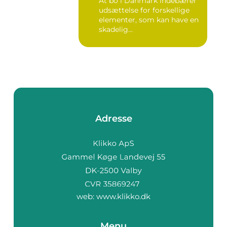
At bo i Danmark indebærer
udsættelse for forskellige
elementer, som kan have en
skadelig...
Adresse
web:
www.klikko.dk
Menu