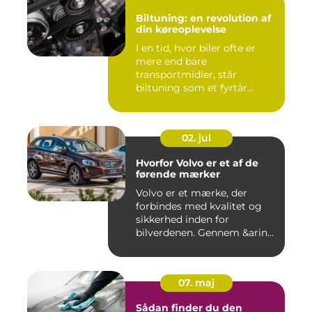
Biltuning: en revolution af
din køreoplevelse
I en tid, hvor biler ofte er
mere end bare
transportmidler, står
biltuning som et fyrtår...
02. jul
Hvorfor Volvo er et af de
førende mærker
Volvo er et mærke, der
forbindes med kvalitet og
sikkerhed inden for
bilverdenen. Gennem &arin...
07. maj
Sådan finder du den