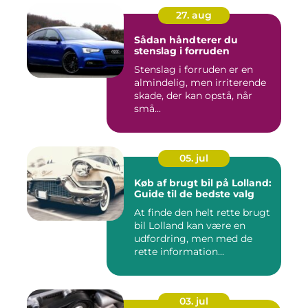
27. aug
Sådan håndterer du
stenslag i forruden
Stenslag i forruden er en
almindelig, men irriterende
skade, der kan opstå, når
små...
05. jul
Køb af brugt bil på Lolland:
Guide til de bedste valg
At finde den helt rette brugt
bil Lolland kan være en
udfordring, men med de
rette information...
03. jul