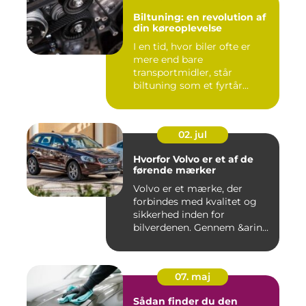
Biltuning: en revolution af
din køreoplevelse
I en tid, hvor biler ofte er
mere end bare
transportmidler, står
biltuning som et fyrtår...
02. jul
Hvorfor Volvo er et af de
førende mærker
Volvo er et mærke, der
forbindes med kvalitet og
sikkerhed inden for
bilverdenen. Gennem &arin...
07. maj
Sådan finder du den