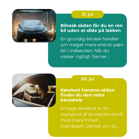
31. jul
Bilvask sådan får du en ren
bil uden at slide på lakken
En grundig bilvask handler
om meget mere end en pæn
bil i indkørslen. Når du
vasker rigtigt, fjerner...
09. jul
Kørekort horsens sådan
finder du den rette
køreskole
At tage kørekort er for
mange et af de største skridt
mod mere frihed i
hverdagen. Uanset om du
går ...