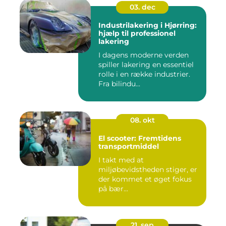
03. dec
Industrilakering i Hjørring:
hjælp til professionel
lakering
I dagens moderne verden
spiller lakering en essentiel
rolle i en række industrier.
Fra bilindu...
08. okt
El scooter: Fremtidens
transportmiddel
I takt med at
miljøbevidstheden stiger, er
der kommet et øget fokus
på bær...
21. sep