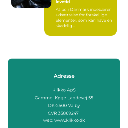
levetid
At bo i Danmark indebærer
udsættelse for forskellige
elementer, som kan have en
skadelig...
Adresse
web:
www.klikko.dk