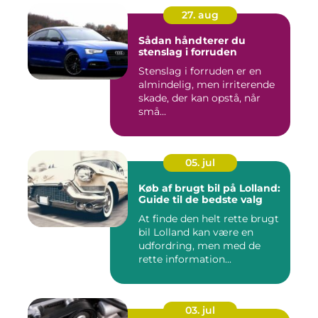
27. aug
Sådan håndterer du
stenslag i forruden
Stenslag i forruden er en
almindelig, men irriterende
skade, der kan opstå, når
små...
05. jul
Køb af brugt bil på Lolland:
Guide til de bedste valg
At finde den helt rette brugt
bil Lolland kan være en
udfordring, men med de
rette information...
03. jul