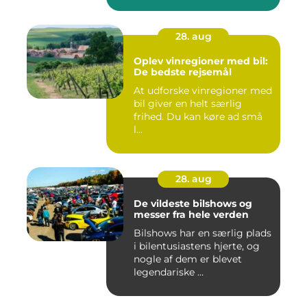
28. aug
Oplev vinregioner med bil:
De bedste rejsemål
At udforske vinregioner med
bil giver en helt særlig
frihed. Du kan køre ad små
l...
28. aug
De vildeste bilshows og
messer fra hele verden
Bilshows har en særlig plads
i bilentusiastens hjerte, og
nogle af dem er blevet
legendariske ...