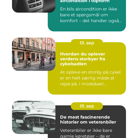
aircondition i topform
En bils aircondition er ikke
bare et spørgsmål om
komfort – det handler også...
01. sep
Hvordan du oplever
verdens storbyer fra
cykelsadlen
At opleve en storby på cykel
er en helt særlig måde at
rejse på. I mods&aeli...
01. sep
De mest fascinerende
historier om veteranbiler
Veteranbiler er ikke bare
gamle køretøjer – de er