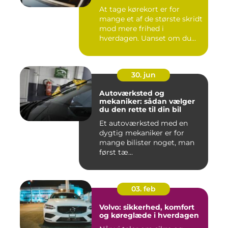
At tage kørekort er for
mange et af de største skridt
mod mere frihed i
hverdagen. Uanset om du
går ...
30. jun
Autoværksted og
mekaniker: sådan vælger
du den rette til din bil
Et autoværksted med en
dygtig mekaniker er for
mange bilister noget, man
først tæ...
03. feb
Volvo: sikkerhed, komfort
og køreglæde i hverdagen