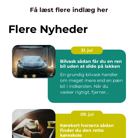
Få læst flere indlæg her
Flere Nyheder
31. jul
Bilvask sådan får du en ren
bil uden at slide på lakken
En grundig bilvask handler
om meget mere end en pæn
bil i indkørslen. Når du
vasker rigtigt, fjerner...
09. jul
Kørekort horsens sådan
finder du den rette
køreskole