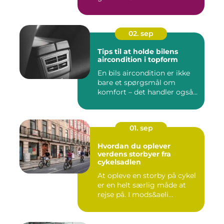
02. sep
Tips til at holde bilens
aircondition i topform
En bils aircondition er ikke
bare et spørgsmål om
komfort – det handler også...
01. sep
Hvordan du oplever
verdens storbyer fra
cykelsadlen
At opleve en storby på cykel
er en helt særlig måde at
rejse på. I mods&aeli...