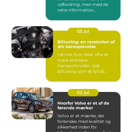
udfordring, men med de
rette information...
03. jul
Biltuning: en revolution af
din køreoplevelse
I en tid, hvor biler ofte er
mere end bare
transportmidler, står
biltuning som et fyrtår...
02. jul
Hvorfor Volvo er et af de
førende mærker
Volvo er et mærke, der
forbindes med kvalitet og
sikkerhed inden for