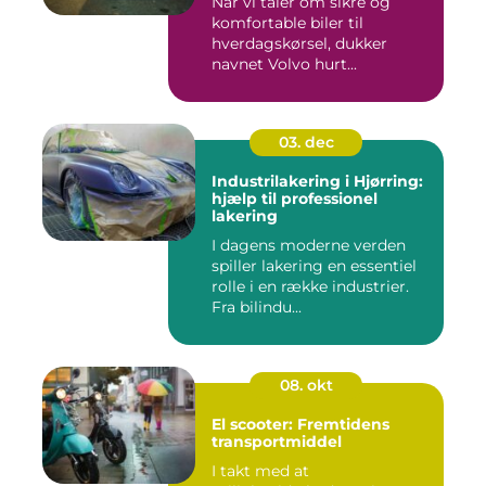
Når vi taler om sikre og
komfortable biler til
hverdagskørsel, dukker
navnet Volvo hurt...
03. dec
Industrilakering i Hjørring:
hjælp til professionel
lakering
I dagens moderne verden
spiller lakering en essentiel
rolle i en række industrier.
Fra bilindu...
08. okt
El scooter: Fremtidens
transportmiddel
I takt med at