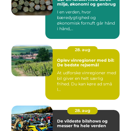
miljø, økonomi og genbrug
I en verden, hvor
bæredygtighed og
økonomisk fornuft går hånd
i hånd,...
28. aug
Oplev vinregioner med bil:
De bedste rejsemål
At udforske vinregioner med
bil giver en helt særlig
frihed. Du kan køre ad små
l...
28. aug
De vildeste bilshows og
messer fra hele verden