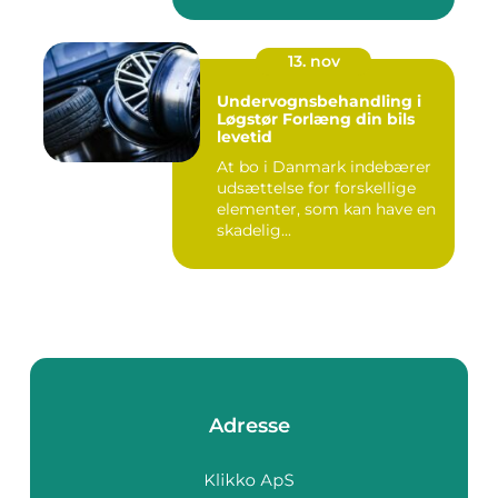
13. nov
Undervognsbehandling i
Løgstør Forlæng din bils
levetid
At bo i Danmark indebærer
udsættelse for forskellige
elementer, som kan have en
skadelig...
Adresse