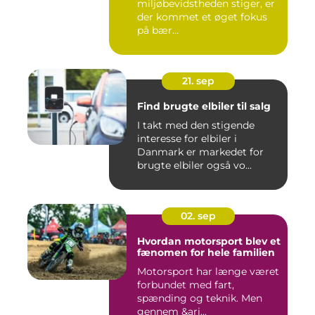
miljøbevidstheden stiger, er
der kommet et øget fokus
på bær...
21. sep
Find brugte elbiler til salg
I takt med den stigende
interesse for elbiler i
Danmark er markedet for
brugte elbiler også vo...
02. sep
Hvordan motorsport blev et
fænomen for hele familien
Motorsport har længe været
forbundet med fart,
spænding og teknik. Men
gennem &ari...